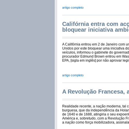
artigo completo
Califórnia entra com ac
bloquear iniciativa ambi
A Califórnia entrou em 2 de Janeiro com um
Unidos por este bloquear uma iniciativa do
veículos, informou o gabinete do governa
procurador Edmund Brown entrou em Wash
EPA, [sigla em inglês] por não aprovar leg
artigo completo
A Revolução Francesa, 
Realidade recente, a nação moderna, tal 
burguesa, que da independência da Holan
de 1640 e de 1688, atingiria o seu expoen
América e, sobretudo, com a Revolução Fr
a
nação
como força mobilizadora, assina