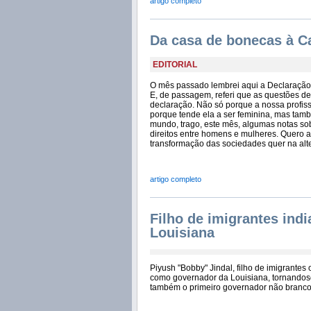
artigo completo
Da casa de bonecas à C
EDITORIAL
O mês passado lembrei aqui a Declaração
E, de passagem, referi que as questões 
declaração. Não só porque a nossa profis
porque tende ela a ser feminina, mas ta
mundo, trago, este mês, algumas notas s
direitos entre homens e mulheres. Quero a
transformação das sociedades quer na alt
artigo completo
Filho de imigrantes in
Louisiana
Piyush "Bobby" Jindal, filho de imigrantes
como governador da Louisiana, tornandos
também o primeiro governador não branco