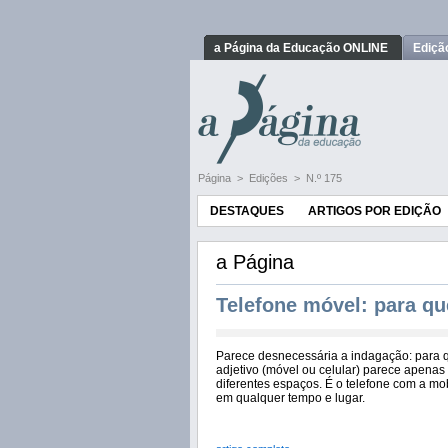
a Página da Educação ONLINE
Ediçã
Página
>
Edições
>
N.º 175
DESTAQUES
ARTIGOS POR EDIÇÃO
a Página
Telefone móvel: para q
Parece desnecessária a indagação: para q
adjetivo (móvel ou celular) parece apenas 
diferentes espaços. É o telefone com a m
em qualquer tempo e lugar.