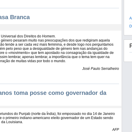
asa Branca
A
D
 Universal dos Direitos do Homem.
de género pesaram muito nas preocupações dos que redigiram aquela
são tende a ser cada vez mais feminina, e desde logo nos perguntamos
mbém pelo peso que a desigualdade de género tem nas andanças do
obre o «movimento» que tem apostado na consagração da igualdade de
ssim lembrar, apenas lembrar, a importância que o tema tem quer na
eração de muitas vidas por todo o mundo.
José Paulo Serralheiro
dianos toma posse como governador da
 oriundos do Punjab (norte da Índia), foi empossado no dia 14 de Janeiro
e o primeiro indiano-americano eleito governador de um Estado sendo
 da Louisiana.
AFP