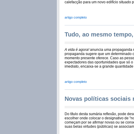
calefacção para um novo edifício situado p
artigo completo
Tudo, ao mesmo tempo,
A vida é agora!
anuncia uma propaganda na
propaganda sugere que um determinado car
momento presente oferece. Caso as pessoas
expectadores das oportunidades que só o
imediato, encaixa-se a grande quantidad
artigo completo
Novas políticas sociais 
Do título desta sumária reflexão, pode desd
escolher onde colocar o designativo de "nov
começam por se afirmar novas ou se conse
suas belas virtudes (públicas) se associ