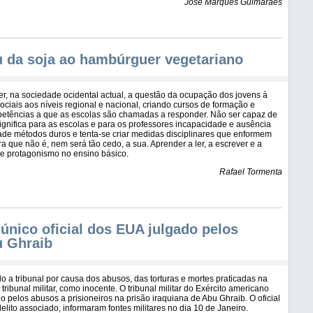
José Marques Guimarães
u da soja ao hambúrguer vegetariano
er, na sociedade ocidental actual, a questão da ocupação dos jovens à
ociais aos níveis regional e nacional, criando cursos de formação e
petências a que as escolas são chamadas a responder. Não ser capaz de
significa para as escolas e para os professores incapacidade e ausência
dade métodos duros e tenta-se criar medidas disciplinares que enformem
 que não é, nem será tão cedo, a sua. Aprender a ler, a escrever e a
ume protagonismo no ensino básico.
Rafael Tormenta
único oficial dos EUA julgado pelos
u Ghraib
do a tribunal por causa dos abusos, das torturas e mortes praticadas na
tribunal militar, como inocente. O tribunal militar do Exército americano
do pelos abusos a prisioneiros na prisão iraquiana de Abu Ghraib. O oficial
ito associado, informaram fontes militares no dia 10 de Janeiro.