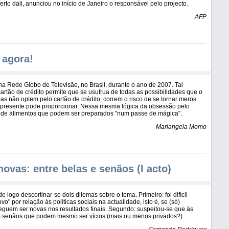
erto dali, anunciou no início de Janeiro o responsável pelo projecto.
AFP
 agora!
 Rede Globo de Televisão, no Brasil, durante o ano de 2007. Tal
tão de crédito permite que se usufrua de todas as possibilidades que o
 não optem pelo cartão de crédito, correm o risco de se tornar meros
 presente pode proporcionar. Nessa mesma lógica da obsessão pelo
e de alimentos que podem ser preparados "num passe de mágica".
Mariangela Momo
novas: entre belas e senãos (I acto)
e logo descortinar-se dois dilemas sobre o tema. Primeiro: foi difícil
o" por relação às políticas sociais na actualidade, isto é, se (só)
guem ser novas nos resultados finais. Segundo: suspeitou-se que às
am senãos que podem mesmo ser vícios (mais ou menos privados?).