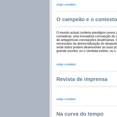
artigo completo
O campeão e o context
O mundo actual conferiu prestígios novos 
considerar, uma inovadora concepção do co
de antagónicas concepções doutrinárias. 
necessário da democratização do desport
onde todos podem desenvolver as suas p
grande escritor, ou o cientista exímio, ou o
artigo completo
Revista de imprensa
artigo completo
Na curva do tempo