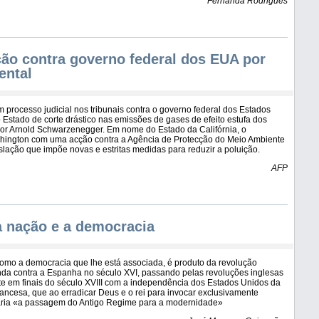
Fernanda Rodrigues
ção contra governo federal dos EUA por
ental
 processo judicial nos tribunais contra o governo federal dos Estados
 Estado de corte drástico nas emissões de gases de efeito estufa dos
dor Arnold Schwarzenegger. Em nome do Estado da Califórnia, o
ington com uma acção contra a Agência de Protecção do Meio Ambiente
islação que impõe novas e estritas medidas para reduzir a poluição.
AFP
a nação e a democracia
como a democracia que lhe está associada, é produto da revolução
da contra a Espanha no século XVI, passando pelas revoluções inglesas
te em finais do século XVIII com a independência dos Estados Unidos da
ancesa, que ao erradicar Deus e o rei para invocar exclusivamente
laria «a passagem do Antigo Regime para a modernidade»