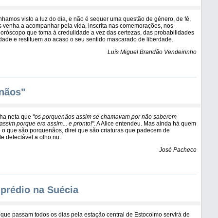
amos visto a luz do dia, e não é sequer uma questão de género, de fé,
 venha a acompanhar pela vida, inscrita nas comemorações, nos
róscopo que toma à credulidade a vez das certezas, das probabilidades
dade e restituem ao acaso o seu sentido mascarado de liberdade.
Luís Miguel Brandão Vendeirinho
nãos"
nha neta que
"os porquenãos assim se chamavam por não saberem
assim porque era assim... e pronto!"
. A Alice entendeu. Mas ainda há quem
 o que são porquenãos, direi que são criaturas que padecem de
e detectável a olho nu.
José Pacheco
prédio na Suécia
que passam todos os dias pela estação central de Estocolmo servirá de