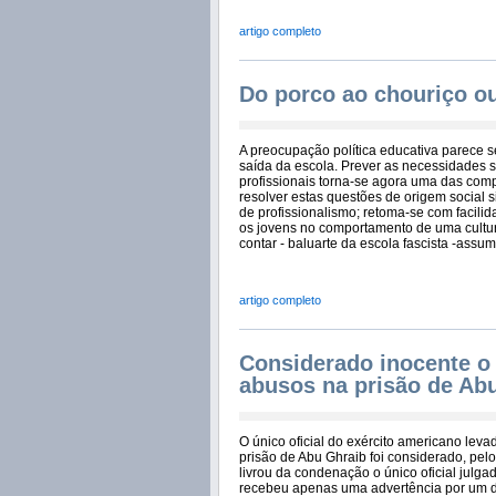
artigo completo
Do porco ao chouriço o
A preocupação política educativa parece s
saída da escola. Prever as necessidades s
profissionais torna-se agora uma das com
resolver estas questões de origem social 
de profissionalismo; retoma-se com facili
os jovens no comportamento de uma cultura
contar - baluarte da escola fascista -ass
artigo completo
Considerado inocente o 
abusos na prisão de Ab
O único oficial do exército americano leva
prisão de Abu Ghraib foi considerado, pelo 
livrou da condenação o único oficial julga
recebeu apenas uma advertência por um del