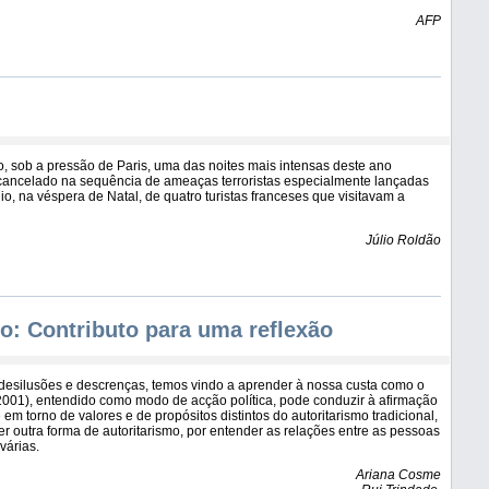
AFP
o, sob a pressão de Paris, uma das noites mais intensas deste ano
i cancelado na sequência de ameaças terroristas especialmente lançadas
o, na véspera de Natal, de quatro turistas franceses que visitavam a
Júlio Roldão
o: Contributo para uma reflexão
desilusões e descrenças, temos vindo a aprender à nossa custa como o
2001), entendido como modo de acção política, pode conduzir à afirmação
em torno de valores e de propósitos distintos do autoritarismo tradicional,
r outra forma de autoritarismo, por entender as relações entre as pessoas
várias.
Ariana Cosme