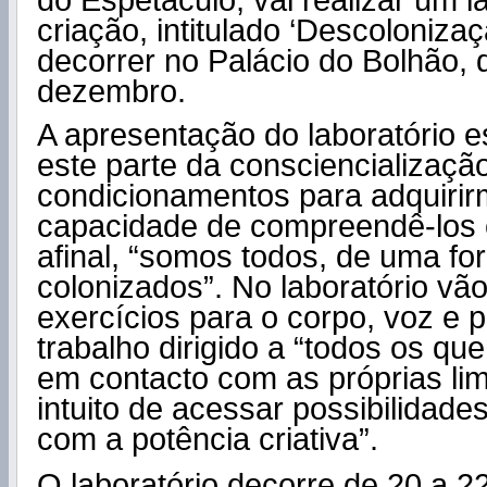
do Espetáculo, vai realizar um l
criação, intitulado ‘Descolonizaç
decorrer no Palácio do Bolhão, 
dezembro.
A apresentação do laboratório e
este parte da consciencializaçã
condicionamentos para adquirir
capacidade de compreendê-los e
afinal, “somos todos, de uma fo
colonizados”. No laboratório vão
exercícios para o corpo, voz e
trabalho dirigido a “todos os qu
em contacto com as próprias li
intuito de acessar possibilidade
com a potência criativa”.
O laboratório decorre de 20 a 