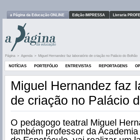
a Página da Educação ONLINE
Edição IMPRESSA
Livraria PRO
Página
>
Agenda
>
Miguel Hernandez faz laboratório de criação no Palácio do Bolhão
NOTÍCIAS
PORTEFÓLIO
ENTREVISTAS
REPORTAGENS
OP
Miguel Hernandez faz l
de criação no Palácio 
O pedagogo teatral Miguel Hern
também professor da Academi