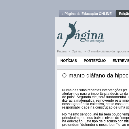
a Página da Educação ONLINE
Ediçã
Página
>
Opinião
>
O manto diáfano da hipocrisia
NOTÍCIAS
PORTEFÓLIO
ENTREVI
O manto diáfano da hipocr
Numa das suas recentes intervenções (cf. 
alertar-nos para a importância decisiva d
do país”. Segundo ele, será fundamental ul
iliteracia matemática, removendo este imp
nossa ignorância colectiva, neste caso em
responsabilidade na construção de uma s
No mesmo sentido, até há bem pouco temp
principalmente, nos baixos níveis de “emp
na educação. Este tipo de discurso constit
pretendem “defender o nosso bem” e, ao 