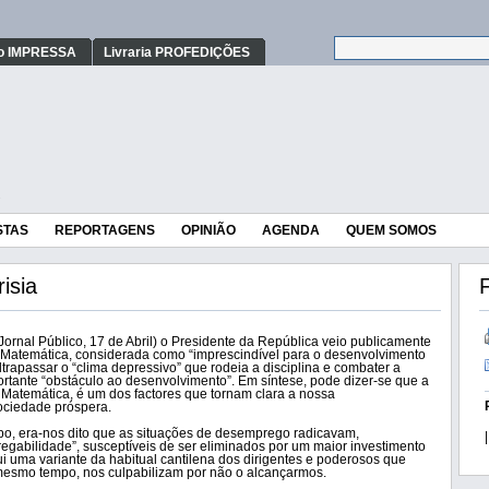
o IMPRESSA
Livraria PROFEDIÇÕES
STAS
REPORTAGENS
OPINIÃO
AGENDA
QUEM SOMOS
isia
F
Jornal Público, 17 de Abril) o Presidente da República veio publicamente
a Matemática, considerada como “imprescindível para o desenvolvimento
trapassar o “clima depressivo” que rodeia a disciplina e combater a
ortante “obstáculo ao desenvolvimento”. Em síntese, pode dizer-se que a
 Matemática, é um dos factores que tornam clara a nossa
ociedade próspera.
o, era-nos dito que as situações de desemprego radicavam,
|
regabilidade”, susceptíveis de ser eliminados por um maior investimento
ui uma variante da habitual cantilena dos dirigentes e poderosos que
mesmo tempo, nos culpabilizam por não o alcançarmos.