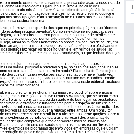
extremamente generosas relativamente à nossa educação, à nossa saúde
egra, como resultado do mais genuíno altruísmo e, no caso dos
te e exacerbada missão de “servir”. Um mínimo de atenção à informação
elos órgãos de comunicação permite desmontar este discurso dúplice e
mplo das preocupações com a prestação de cuidados básicos de saúde,
 bem essa postura hipócrita.
Março, informava, com grande destaque na primeira página, que “doentes
do esgotam seguros privados”. Como se explica na notícia, cada vez
ógico, são forçados a interromper tratamentos, mudar de médico e de
do para o sector público, por ter sido atingido o “tecto”, em termos
u seja, afinal os miríficos benefícios da aposta em seguros de saúde, em
 bem amarga: por um lado, os seguros de saúde só podem efectivamente
o dos seguros faz recair os riscos no utente e, em termos de saúde, só
elecer contratos de saúde com pessoas saudáveis, ou que tenham doenças
, o mesmo jornal consagra o seu editorial a esta magna questão,
temas de saúde, públicos e privados o que, no caso dos segundos, não se
mo se explica então esta ruptura iminente? Ela resulta de “um conjunto
nto dos custos”. Essas evoluções são o resultado de haver “cada vez
rolongar, com qualidade, a vida do mais humilde dos cidadãos”. Impõe-
erviços”, sem que isso signifique, como se enfatiza neste editorial, qualquer
m os mal intencionados.
, em cujo editorial se choram “lágrimas de crocodilo” sobre a nossa
ncarte, uma publicação, Executive Health & Wellness, que se atribui como
 of art e as tendências na área da saúde e do bem-estar, os prestadores
onhecimento, estratégias e fundamentos para a adopção de um estilo de
a revista permite-nos compreender muito melhor, quer os factos noticiados
iais expressas a propósito, quer a relação entre ambas. Um “consultor
se de nos esclarecer sobre o sentido e o alcance das preocupações sobre a
am à evidência os benefícios (para as empresas) dos programas de
realidade” que comprova que “colaboradores mais saudáveis são
ifica que o investimento em saúde é (para as empresas) um “investimento
tam-se exemplos de programas desenvolvidos em empresas que elucidam
de redução de peso e de pressão arterial” e a diminuição de factores de