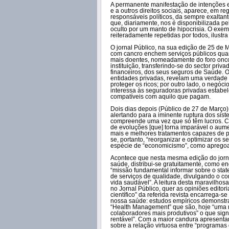
A permanente manifestação de intenções 
e a outros direitos sociais, aparece, em r
responsáveis políticos, da sempre exaltan
que, diariamente, nos é disponibilizada p
oculto por um manto de hipocrisia. O exe
reiteradamente repetidas por todos, ilustra
O jornal Público, na sua edição de 25 de 
com cancro enchem serviços públicos quan
mais doentes, nomeadamente do foro oncol
instituição, transferindo-se do sector priva
financeiros, dos seus seguros de Saúde. O
entidades privadas, revelam uma verdade
proteger os ricos; por outro lado, o negóci
interessa às seguradoras privadas estab
compatíveis com aquilo que pagam.
Dois dias depois (Público de 27 de Março)
alertando para a iminente ruptura dos sis
compreende uma vez que só têm lucros. Co
de evoluções [que] torna imparável o aume
mais e melhores tratamentos capazes de p
se, portanto, “reorganizar e optimizar os s
espécie de “economicismo”, como apregoa
Acontece que nesta mesma edição do jornal
saúde, distribui-se gratuitamente, como e
“missão fundamental informar sobre o state
de serviços de qualidade, divulgando o c
vida saudável”. A leitura desta maravilhos
no Jornal Público, quer as opiniões editor
científico” da referida revista encarrega-
nossa saúde: estudos empíricos demonstr
“Health Management” que são, hoje “uma 
colaboradores mais produtivos” o que sign
rentável”. Com a maior candura apresen
sobre a relação virtuosa entre “programas 