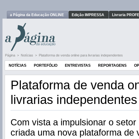
a Página da Educação ONLINE
Edição IMPRESSA
Livraria PRO
Página
>
Notícias
>
Plataforma de venda online para livrarias independentes
NOTÍCIAS
PORTEFÓLIO
ENTREVISTAS
REPORTAGENS
OP
Plataforma de venda on
livrarias independentes
Com vista a impulsionar o setor l
criada uma nova plataforma de 