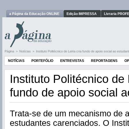
a Página da Educação ONLINE
Edição IMPRESSA
Livraria PRO
Página
>
Notícias
>
Instituto Politécnico de Leiria cria fundo de apoio social ao estudan
NOTÍCIAS
PORTEFÓLIO
ENTREVISTAS
REPORTAGENS
OP
Instituto Politécnico de 
fundo de apoio social 
Trata-se de um mecanismo de a
estudantes carenciados. O Instit