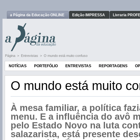
a Página da Educação ONLINE
Edição IMPRESSA
Livraria PRO
Página
>
Entrevistas
>
O mundo está muito confuso
NOTÍCIAS
PORTEFÓLIO
ENTREVISTAS
REPORTAGENS
OP
O mundo está muito co
À mesa familiar, a política faz
menu. E a influência do avô 
pelo Estado Novo na luta cont
salazarista, está presente de