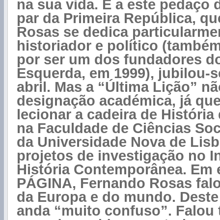
na sua vida. É a este pedaço d
par da Primeira República, q
Rosas se dedica particularmen
historiador e político (també
por ser um dos fundadores d
Esquerda, em 1999), jubilou-s
abril. Mas a “Última Lição” n
designação académica, já que
lecionar a cadeira de Históri
na Faculdade de Ciências So
da Universidade Nova de Lisboa
projetos de investigação no In
História Contemporânea. Em e
PÁGINA, Fernando Rosas falo
da Europa e do mundo. Dest
anda “muito confuso”. Falou