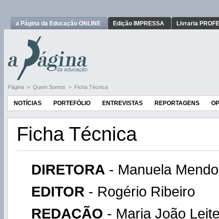
a Página da Educação ONLINE
Edição IMPRESSA
Livraria PRO
Página
>
Quem Somos
>
Ficha Técnica
NOTÍCIAS
PORTEFÓLIO
ENTREVISTAS
REPORTAGENS
OP
Ficha Técnica
DIRETORA
- Manuela Mendo
EDITOR
- Rogério Ribeiro
REDAÇÃO
- Maria João Leit