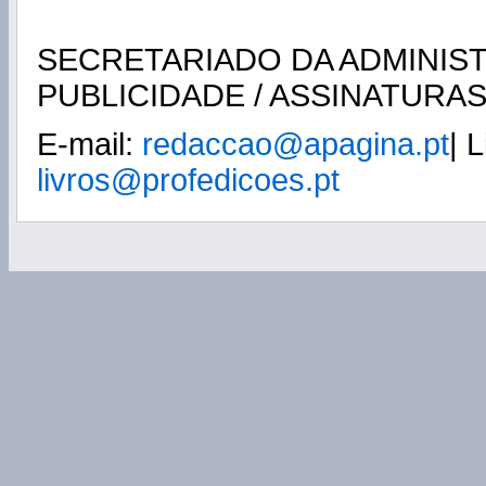
SECRETARIADO DA ADMINIS
PUBLICIDADE / ASSINATURA
E-mail:
redaccao@apagina.pt
| L
livros@profedicoes.pt