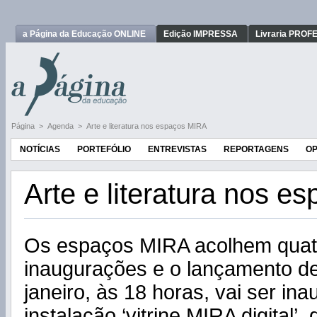
a Página da Educação ONLINE
Edição IMPRESSA
Livraria PRO
Página
>
Agenda
>
Arte e literatura nos espaços MIRA
NOTÍCIAS
PORTEFÓLIO
ENTREVISTAS
REPORTAGENS
OP
Arte e literatura nos 
Os espaços MIRA acolhem quat
inaugurações e o lançamento de 
janeiro, às 18 horas, vai ser in
instalação ‘vitrine MIRA digital’, 