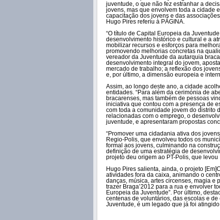
juventude, o que não fez estranhar a deci
jovens, mas que envolvem toda a cidade e
capacitação dos jovens e das associações 
Hugo Pires referiu à PÁGINA.
“O título de Capital Europeia da Juventud
desenvolvimento histórico e cultural e a at
mobilizar recursos e esforços para melhora
promovendo melhorias concretas na qualid
vereador da Juventude da autarquia braca
desenvolvimento integral do jovem, aposta
mercado de trabalho; a reflexão dos jovens
e, por último, a dimensão europeia e inter
Assim, ao longo deste ano, a cidade acol
entidades. “Para além da cerimónia de abe
bracarenses, mas também de pessoas vin
iniciativa que contou com a presença de e
com toda a comunidade jovem do distrito 
relacionadas com o emprego, o desenvolvim
juventude, e apresentaram propostas conc
“Promover uma cidadania ativa dos jovens 
Regio-Polis, que envolveu todos os municí
formal aos jovens, culminando na constru
definição de uma estratégia de desenvolvim
projeto deu origem ao PT-Polis, que levou 
Hugo Pires salienta, ainda, o projeto [Em]
atividades fora da caixa, animando o centr
danças, música, artes circenses, magia e 
trazer Braga’2012 para a rua e envolver to
Europeia da Juventude”. Por último, desta
centenas de voluntários, das escolas e de
Juventude, é um legado que já foi atingid