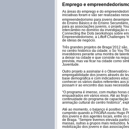
Emprego e empreendedorismo
As áreas do emprego e do empreendedorism
iniciativas foram e vão ser realizadas n
empreendedorismo para jovens desemprega
do Ensino Básico e do Ensino Secundário,
para as associações juvenis, o projeto Yo
intercâmbio no domínio da investigação e 
Connecting the Dots (workshops sobre em
Empreendedorismo, a Liftoff Challenges Yo
de ideias de negócio.
Três grandes projetos de Braga’2012 são,
no centro histórico da cidade; o So You T
investidores perante uma montra de talen
a deixar na cidade e que consiste na requ
prevista, mas vai ficar na cidade como sím
Juventude.
Outro projeto a assinalar é o Observatór
empregabilidade dos jovens através do le
base demográfica e com indicadores educat
conhecer os vários dados referentes aos j
possam ir ao encontro das suas necessida
“O programa é imenso, com muitas horas d
enquadrados em vários eixos. Até ao final 
continuidade do programa de capacitação 
animação cultural do centro histórico”, exp
Até ao momento, o balanço é positivo. E
cumprido quando a PÁGINA ouviu Hugo Pir
dos jovens e dos agentes locais, entre os
de Braga. “Sempre tivemos elevada partici
massas, outras a grupos mais reduzidos. 
mobilização dos jovens e das associações 