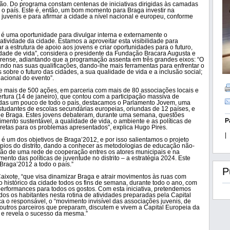
são. Do programa constam centenas de iniciativas dirigidas às camadas
 o país. Este é, então, um bom momento para Braga investir na
juvenis e para afirmar a cidade a nível nacional e europeu, conforme
e é uma oportunidade para divulgar interna e externamente o
ratividade da cidade. Estamos a aproveitar esta visibilidade para
r a estrutura de apoio aos jovens e criar oportunidades para o futuro,
ade de vida”, considera o presidente da Fundação Bracara Augusta e
rense, adiantando que a programação assenta em três grandes eixos: “O
ndo nas suas qualificações, dando-lhe mais ferramentas para enfrentar o
 sobre o futuro das cidades, a sua qualidade de vida e a inclusão social;
nacional do evento”.
he mais de 500 ações, em parceria com mais de 80 associações locais e
rtura (14 de janeiro), que contou com a participação massiva de
das um pouco de todo o país, destacamos o Parlamento Jovem, uma
studantes de escolas secundárias europeias, oriundas de 12 países, e
de Braga. Estes jovens debateram, durante uma semana, questões
P
ento sustentável, a qualidade de vida, o ambiente e as políticas de
retas para os problemas apresentados”, explica Hugo Pires.
|
é um dos objetivos de Braga’2012, e por isso salientamos o projeto
pios do distrito, dando a conhecer as metodologias de educação não-
ção de uma rede de cooperação entres os atores municipais e na
ento das políticas de juventude no distrito – a estratégia 2024. Este
Braga’2012 a todo o país.”
P
Caixote, “que visa dinamizar Braga e atrair movimentos às ruas com
o histórico da cidade todos os fins de semana, durante todo o ano, com
performances para todos os gostos. Com esta iniciativa, pretendemos
dos os habitantes nesta rotina de atividades preparadas pela Capital
ca o responsável, o “movimento invisível das associações juvenis, de
 outros parceiros que preparam, discutem e vivem a Capital Europeia da
o e revela o sucesso da mesma.”