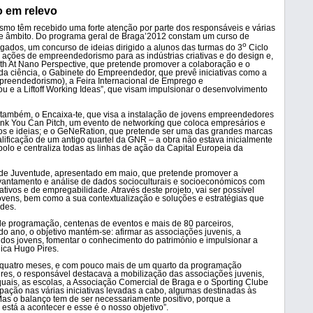
 em relevo
o têm recebido uma forte atenção por parte dos responsáveis e várias
esse âmbito. Do programa geral de Braga’2012 constam um curso de
o
dos, um concurso de ideias dirigido a alunos das turmas do 3
Ciclo
 ações de empreendedorismo para as indústrias criativas e do design e,
uth At Nano Perspective, que pretende promover a colaboração e o
da ciência, o Gabinete do Empreendedor, que prevê iniciativas como a
preendedorismo), a Feira Internacional de Emprego e
u e a Liftoff Working Ideas”, que visam impulsionar o desenvolvimento
 também, o Encaixa-te, que visa a instalação de jovens empreendedores
hink You Can Pitch, um evento de networking que coloca empresários e
tos e ideias; e o GeNeRation, que pretende ser uma das grandes marcas
alificação de um antigo quartel da GNR – a obra não estava inicialmente
bolo e centraliza todas as linhas de ação da Capital Europeia da
io de Juventude, apresentado em maio, que pretende promover a
vantamento e análise de dados socioculturais e socioeconómicos com
ivos e de empregabilidade. Através deste projeto, vai ser possível
ovens, bem como a sua contextualização e soluções e estratégias que
des.
e programação, centenas de eventos e mais de 80 parceiros,
do ano, o objetivo mantém-se: afirmar as associações juvenis, a
dos jovens, fomentar o conhecimento do património e impulsionar a
lica Hugo Pires.
m quatro meses, e com pouco mais de um quarto da programação
es, o responsável destacava a mobilização das associações juvenis,
 quais, as escolas, a Associação Comercial de Braga e o Sporting Clube
pação nas várias iniciativas levadas a cabo, algumas destinadas às
Mas o balanço tem de ser necessariamente positivo, porque a
está a acontecer e esse é o nosso objetivo”.