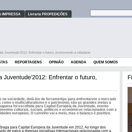
o IMPRESSA
Livraria PROFEDIÇÕES
 da Juventude’2012: Enfrentar o futuro, promovendo a cidadania
STAS
REPORTAGENS
OPINIÃO
AGENDA
QUEM SOMOS
a Juventude’2012: Enfrentar o futuro,
F
ens na sociedade, dotá-los de ferramentas para enfrentarem o mercado
s como o multiculturalismo e o património, são as grandes metas a
uguesa foi escolhida para Capital Europeia da Juventude, evento
mentos culturais, sociais, políticos e económicos relacionados com a
idades europeias. O caminho vai a meio, mas o balanço é positivo.
raga para Capital Europeia da Juventude em 2012. Ao longo dos
ido de palco a diversas iniciativas internacionais relacionadas com a