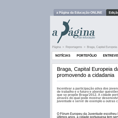
a Página da Educação ONLINE
Ediçã
Página
>
Reportagens
>
Braga, Capital Europeia
NOTÍCIAS
PORTEFÓLIO
ENTREVI
Braga, Capital Europeia d
promovendo a cidadania
Incentivar a participação ativa dos jov
de trabalho e o futuro e abordar questõe
que se propõe Braga’2012. A cidade port
através do qual pode mostrar desenvolvi
juventude e servir de exemplo a outras c
O Fórum Europeu da Juventude escolheu B
últimos anos, a cidade portuguesa tem serv