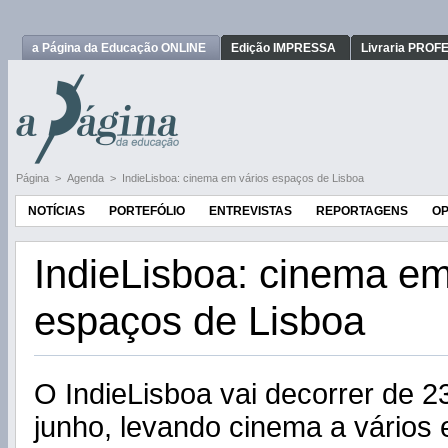
a Página da Educação ONLINE
Edição IMPRESSA
Livraria PRO
Página
>
Agenda
>
IndieLisboa: cinema em vários espaços de Lisboa
NOTÍCIAS
PORTEFÓLIO
ENTREVISTAS
REPORTAGENS
OP
IndieLisboa: cinema em
espaços de Lisboa
O IndieLisboa vai decorrer de 2
junho, levando cinema a vários