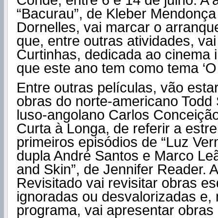
Conde, entre 6 e 14 de julho. A 
“Bacurau”, de Kleber Mendonça 
Dornelles, vai marcar o arranqu
que, entre outras atividades, va
Curtinhas, dedicada ao cinema in
que este ano tem como tema ‘O
Entre outras películas, vão est
obras do norte-americano Todd 
luso-angolano Carlos Conceiçã
Curta à Longa, de referir a estre
primeiros episódios de “Luz Ver
dupla André Santos e Marco Leã
and Skin”, de Jennifer Reader.
Revisitado vai revisitar obras e
ignoradas ou desvalorizadas e, 
programa, vai apresentar obras