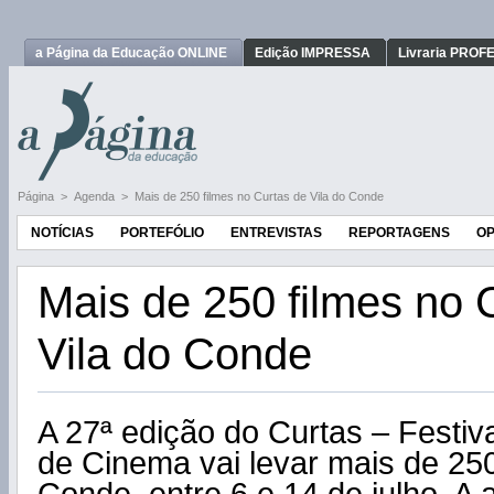
a Página da Educação ONLINE
Edição IMPRESSA
Livraria PRO
Página
>
Agenda
>
Mais de 250 filmes no Curtas de Vila do Conde
NOTÍCIAS
PORTEFÓLIO
ENTREVISTAS
REPORTAGENS
OP
Mais de 250 filmes no 
Vila do Conde
A 27ª edição do Curtas – Festiva
de Cinema vai levar mais de 250 