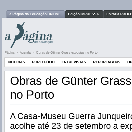
a Página da Educação ONLINE
Edição IMPRESSA
Livraria PRO
Página
>
Agenda
>
Obras de Günter Grass expostas no Porto
NOTÍCIAS
PORTEFÓLIO
ENTREVISTAS
REPORTAGENS
OP
Obras de Günter Grass
no Porto
A Casa-Museu Guerra Junqueiro
acolhe até 23 de setembro a ex