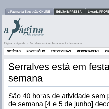
a Página da Educação ONLINE
Edição IMPRESSA
Livraria PRO
Página
>
Agenda
>
Serralves está em festa este fim de semana
NOTÍCIAS
PORTEFÓLIO
ENTREVISTAS
REPORTAGENS
OP
Serralves está em festa
semana
São 40 horas de atividade sem p
de semana [4 e 5 de junho] deco