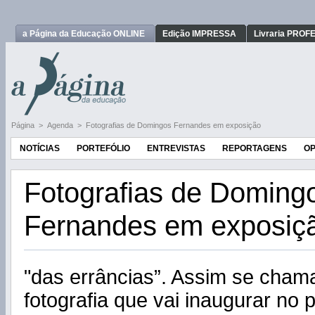
a Página da Educação ONLINE
Edição IMPRESSA
Livraria PRO
Página
>
Agenda
>
Fotografias de Domingos Fernandes em exposição
NOTÍCIAS
PORTEFÓLIO
ENTREVISTAS
REPORTAGENS
OP
Fotografias de Doming
Fernandes em exposiç
"das errâncias”. Assim se cham
fotografia que vai inaugurar no