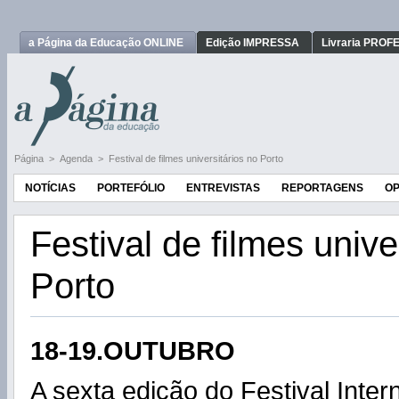
a Página da Educação ONLINE
Edição IMPRESSA
Livraria PRO
Página
>
Agenda
>
Festival de filmes universitários no Porto
NOTÍCIAS
PORTEFÓLIO
ENTREVISTAS
REPORTAGENS
OP
Festival de filmes unive
Porto
18-19.OUTUBRO
A sexta edição do Festival Inter