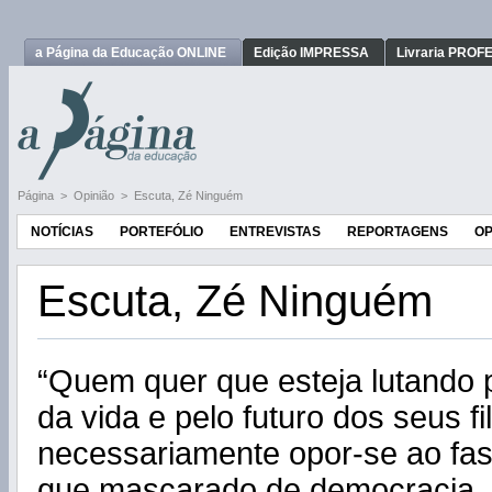
a Página da Educação ONLINE
Edição IMPRESSA
Livraria PRO
Página
>
Opinião
>
Escuta, Zé Ninguém
NOTÍCIAS
PORTEFÓLIO
ENTREVISTAS
REPORTAGENS
OP
Escuta, Zé Ninguém
“Quem quer que esteja lutando 
da vida e pelo futuro dos seus f
necessariamente opor-se ao f
que mascarado de democracia, t