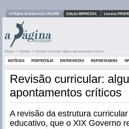
a Página da Educação ONLINE
Edição IMPRESSA
Livraria PRO
Página
>
Opinião
>
Revisão curricular: alguns apontamentos críticos
NOTÍCIAS
PORTEFÓLIO
ENTREVISTAS
REPORTAGENS
OP
Revisão curricular: alg
apontamentos críticos
A revisão da estrutura curricula
educativo, que o XIX Governo r