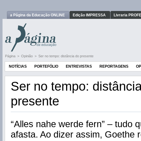
a Página da Educação ONLINE
Edição IMPRESSA
Livraria PRO
Página
>
Opinião
>
Ser no tempo: distância do presente
NOTÍCIAS
PORTEFÓLIO
ENTREVISTAS
REPORTAGENS
OP
Ser no tempo: distânci
presente
“Alles nahe werde fern” – tudo 
afasta. Ao dizer assim, Goethe r