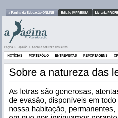
a Página da Educação ONLINE
Edição IMPRESSA
Livraria PRO
Página
>
Opinião
>
Sobre a natureza das letras
NOTÍCIAS
PORTEFÓLIO
ENTREVISTAS
REPORTAGENS
OP
Sobre a natureza das l
As letras são generosas, atent
de evasão, disponíveis em todo
nossa habitação, permanentes,
em que nos insinuamos perante