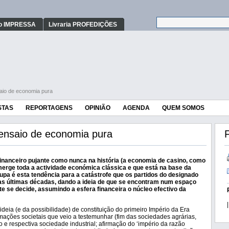
o IMPRESSA
Livraria PROFEDIÇÕES
aio de economia pura
STAS
REPORTAGENS
OPINIÃO
AGENDA
QUEM SOMOS
ensaio de economia pura
F
inanceiro pujante como nunca na história (a economia de casino, como
merge toda a actividade económica clássica e que está na base da
upa é esta tendência para a catástrofe que os partidos do designado
as últimas décadas, dando a ideia de que se encontram num espaço
 se decide, assumindo a esfera financeira o núcleo efectivo da
|
 ideia (e da possibilidade) de constituição do primeiro Império da Era
ações societais que veio a testemunhar (fim das sociedades agrárias,
 e respectiva sociedade industrial; afirmação do ‘império da razão