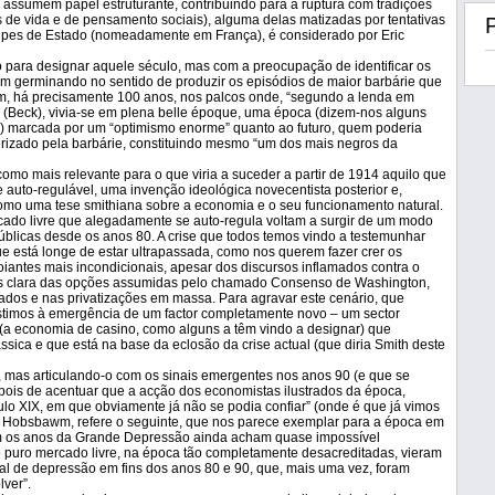
so assumem papel estruturante, contribuindo para a ruptura com tradições
 de vida e de pensamento sociais), alguma delas matizadas por tentativas
olpes de Estado (nomeadamente em França), é considerado por Eric
o para designar aquele século, mas com a preocupação de identificar os
am germinando no sentido de produzir os episódios de maior barbárie que
sim, há precisamente 100 anos, nos palcos onde, “segundo a lenda em
r” (Beck), vivia-se em plena belle époque, uma época (dizem-nos alguns
 marcada por um “optimismo enorme” quanto ao futuro, quem poderia
erizado pela barbárie, constituindo mesmo “um dos mais negros da
como mais relevante para o que viria a suceder a partir de 1914 aquilo que
e auto-regulável, uma invenção ideológica novecentista posterior e,
omo uma tese smithiana sobre a economia e o seu funcionamento natural.
rcado livre que alegadamente se auto-regula voltam a surgir de um modo
úblicas desde os anos 80. A crise que todos temos vindo a testemunhar
e está longe de estar ultrapassada, como nos querem fazer crer os
iantes mais incondicionais, apesar dos discursos inflamados contra o
mais clara das opções assumidas pelo chamado Consenso de Washington,
ados e nas privatizações em massa. Para agravar este cenário, que
istimos à emergência de um factor completamente novo – um sector
 (a economia de casino, como alguns a têm vindo a designar) que
sica e que está na base da eclosão da crise actual (que diria Smith deste
o, mas articulando-o com os sinais emergentes nos anos 90 (e que se
pois de acentuar que a acção dos economistas ilustrados da época,
lo XIX, em que obviamente já não se podia confiar” (onde é que já vimos
se, Hobsbawm, refere o seguinte, que nos parece exemplar para a época em
m os anos da Grande Depressão ainda acham quase impossível
puro mercado livre, na época tão completamente desacreditadas, vieram
al de depressão em fins dos anos 80 e 90, que, mais uma vez, foram
ver”.