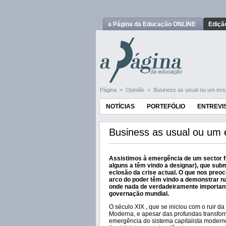
a Página da Educação ONLINE
Ediçã
Página
>
Opinião
>
Business as usual ou um ens
NOTÍCIAS
PORTEFÓLIO
ENTREVI
Business as usual ou um 
Assistimos à emergência de um sector f
alguns a têm vindo a designar), que sub
eclosão da crise actual. O que nos preoc
arco do poder têm vindo a demonstrar n
onde nada de verdadeiramente importante
governação mundial.
O século XIX , que se iniciou com o ruir da
Moderna, e apesar das profundas transform
emergência do sistema capitalista moderno