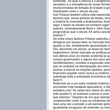
iluminista’, no qual a ciência e o progres
seculares e a emergência de novas formas
revolucionárias de tomada do Estado e g
Hobsbawm como o século da paz.
Karl Polanyi também utiliza esta expressã
factores que, nesse período de tempo, for
a história foi chamada a testemunhar. As
vigor, o futuro se mostra em primeiro luga
autores, nomeadamente Beck e John Gray)
prognosticar que o século XX seria caract
história”?
De entre esses factores Polanyi salientou 
designou por laissez-faire ou mercado livr
quanto a nós, erradamente apresentada c
Ora, decorrido um século, as teses do me
hegemónico, tendo marcado as políticas p
nos últimos anos no mundo ocidental (e qu
nossos governantes e alguns dos seus apo
neoliberalismo), constitui a expressão 
que se centrava na liberalização dos merc
passou a marcar as relações globais, ass
financeiro pujante como nunca na história
submerge toda a actividade económica clás
facto?).
Referindo-se a um outro contexto históric
encontram hoje bastante agravados), e de
armados com “as cartas dos mares do sécu
este quadro?), só estavam a piorar a cri
que vivemos: “Aqueles de nós que vivera
compreender como é que as ortodoxias do 
mais uma vez a presidir a um período glob
igualmente incapazes de entender ou resol