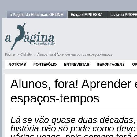
a Página da Educação ONLINE
Edição IMPRESSA
Livraria PRO
Página
>
Opinião
>
Alunos, fora! Aprender em outros espaços-tempos
NOTÍCIAS
PORTEFÓLIO
ENTREVISTAS
REPORTAGENS
OP
Alunos, fora! Aprender
espaços-tempos
Lá se vão quase duas décadas
história não só pode como deve