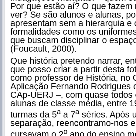
Por que estão aí? O que fazem 
ver? Se são alunos e alunas, po
apresentam sem a hierarquia e 
formalidades como os uniformes
que buscam disciplinar o espaç
(Foucault, 2000).
Que história pretendo narrar, en
que posso criar a partir desta fo
como professor de História, no 
Aplicação Fernando Rodrigues da
CAp-UERJ –, com quase todos 
alunas de classe média, entre 
a
a
turmas da 5
a 7
séries. Após 
separação, reencontramo-nos 
o
cursavam o 2
ano do ensino mé