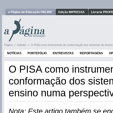
a Página da Educação ONLINE
Edição IMPRESSA
Livraria PRO
Página
>
Opinião
>
O PISA como instrumento de conformação dos sistemas de ensino 
NOTÍCIAS
PORTEFÓLIO
ENTREVISTAS
REPORTAGENS
OP
O PISA como instrume
conformação dos siste
ensino numa perspectiv
Nota: Este artigo também se enc