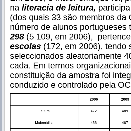
na
literacia de leitura,
particip
(dos quais 33 são membros da
número de alunos portugueses t
298
(5 109, em 2006),
pertenc
escolas
(172, em 2006), tendo 
seleccionados aleatoriamente 4
cada. Em termos organizaciona
constituição da amostra foi inte
conduzido e controlado pela O
2006
2009
Leitura
472
489
Matemática
466
487