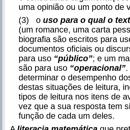
uma opinião ou um ponto de vi
(3) o
uso para o qual o tex
(um romance, uma carta pes
biografia são escritos para u
documentos oficiais ou discur
para uso
“público”
; e um man
são para uso
“operacional”
.
determinar o desempenho do
destas situações de leitura, i
tipos de leitura nos itens de 
vez que a sua resposta tem s
função de cada um deles.
A
literacia matemática
que pre