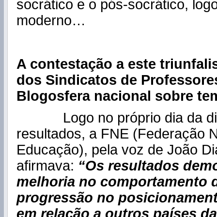
socrático e o pós-socrático, log
moderno…
A contestação a este triunfal
dos Sindicatos de Professore
Blogosfera nacional sobre te
Logo no próprio dia da div
resultados, a FNE (Federação N
Educação), pela voz de João Dia
afirmava:
“
Os resultados dem
melhoria no comportamento 
progressão no posicionament
em relação a outros países d