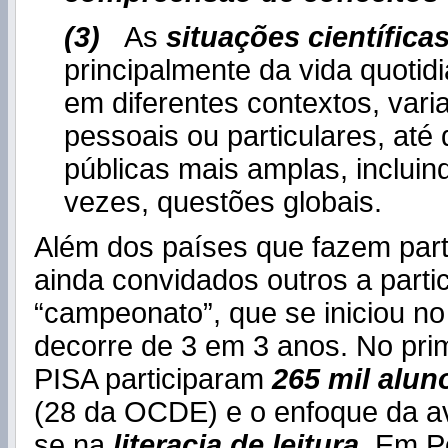
(3)
As
situações científica
principalmente da vida quoti
em diferentes contextos, vari
pessoais ou particulares, até
públicas mais amplas, inclui
vezes, questões globais.
Além dos países que fazem pa
ainda convidados outros a parti
“campeonato”, que se iniciou n
decorre de 3 em 3 anos. No prim
PISA participaram
265 mil alun
(28 da OCDE) e o enfoque da av
se na
literacia de leitura
. Em P