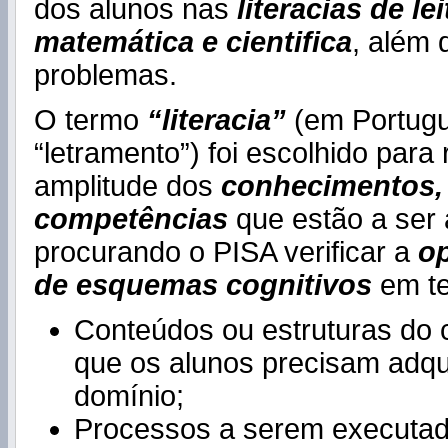
dos alunos nas
literacias de lei
matemática e cientifica
, além 
problemas.
O termo
“literacia”
(em Portugu
“letramento”) foi escolhido para r
amplitude dos
conhecimentos, 
competências
que estão a ser 
procurando o PISA verificar a
op
de esquemas cognitivos
em
t
Conteúdos ou estruturas do
que os alunos precisam adqu
domínio;
Processos a serem executad