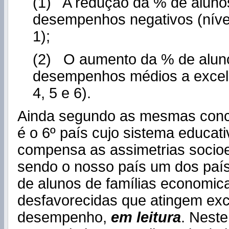
(1) A redução da % de alun
desempenhos negativos (nívei
1);
(2) O aumento da % de alu
desempenhos médios a excele
4, 5 e 6).
Ainda segundo as mesmas concl
é o 6º país cujo sistema educat
compensa as assimetrias socio
sendo o nosso país um dos paí
de alunos de famílias economi
desfavorecidas que atingem exc
desempenho,
em leitura
. Neste