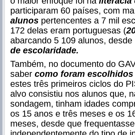
o maior enfoque foi na
literacia 
participaram 60 países, com ma
alunos
pertencentes a 7 mil esc
172 delas eram portuguesas (
20
abarcando 5 109 alunos, desde
de escolaridade.
Também, no documento do GA
saber
como foram escolhidos
estes três primeiros ciclos do P
alvo consistiu nos alunos que, n
sondagem, tinham idades compr
os 15 anos e três meses e os 1
meses, desde que frequentasse
independentemente do tipo de in