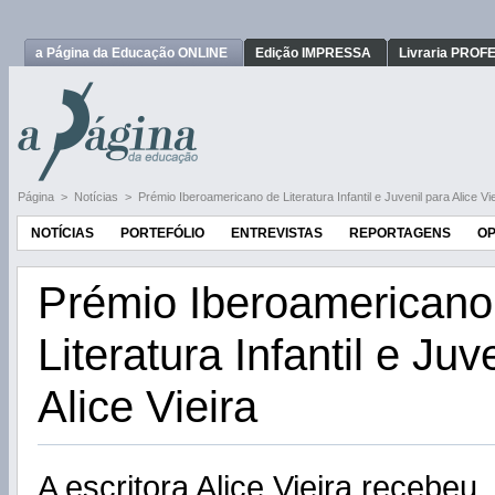
a Página da Educação ONLINE
Edição IMPRESSA
Livraria PRO
Página
>
Notícias
>
Prémio Iberoamericano de Literatura Infantil e Juvenil para Alice Vie
NOTÍCIAS
PORTEFÓLIO
ENTREVISTAS
REPORTAGENS
OP
Prémio Iberoamericano
Literatura Infantil e Juv
Alice Vieira
A escritora Alice Vieira recebeu, 