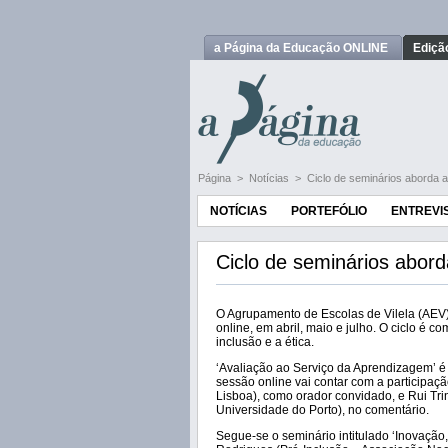
a Página da Educação ONLINE
Ediçã
Página
>
Notícias
>
Ciclo de seminários aborda a 
NOTÍCIAS
PORTEFÓLIO
ENTREVI
Ciclo de seminários aborda
O Agrupamento de Escolas de Vilela (AEV) 
online, em abril, maio e julho. O ciclo é 
inclusão e a ética.
‘Avaliação ao Serviço da Aprendizagem’ é 
sessão online vai contar com a participaç
Lisboa), como orador convidado, e Rui Tr
Universidade do Porto), no comentário.
Segue-se o seminário intitulado ‘Inovação