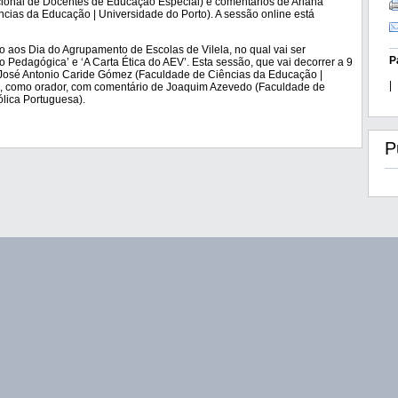
ional de Docentes de Educação Especial) e comentários de Ariana
cias da Educação | Universidade do Porto). A sessão online está
 aos Dia do Agrupamento de Escolas de Vilela, no qual vai ser
P
Pedagógica’ e ‘A Carta Ética do AEV’. Esta sessão, que vai decorrer a 9
de José Antonio Caride Gómez (Faculdade de Ciências da Educação |
|
, como orador, com comentário de Joaquim Azevedo (Faculdade de
lica Portuguesa).
P