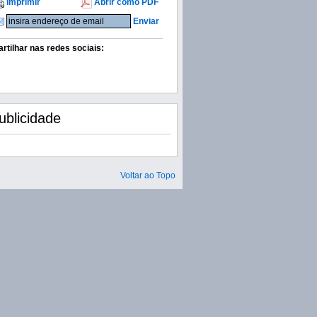
Imprimir
Abrir como PDF
Enviar
artilhar nas redes sociais:
ublicidade
Voltar ao Topo