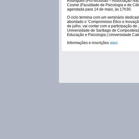
Rodrigues (Pró-Inclusão – Associação Nac
Cosme (Faculdade de Psicologia e de Ciên
agendada para 14 de maio, às 17h30.
O ciclo termina com um seminário dedicado
abordado o ‘Compromisso Ético e Inovação 
de julho, vai contar com a participação 
Universidade de Santiago de Compostela)
Educação e Psicologia | Universidade Cató
Informações e inscrições
aqui
.