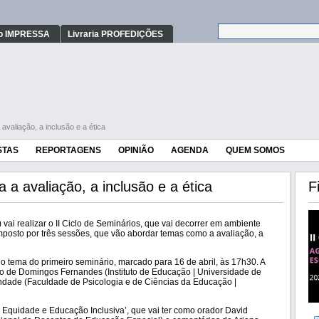
o IMPRESSA
Livraria PROFEDIÇÕES
avaliação, a inclusão e a ética
STAS
REPORTAGENS
OPINIÃO
AGENDA
QUEM SOMOS
 a avaliação, a inclusão e a ética
F
vai realizar o II Ciclo de Seminários, que vai decorrer em ambiente
composto por três sessões, que vão abordar temas como a avaliação, a
o tema do primeiro seminário, marcado para 16 de abril, às 17h30. A
ão de Domingos Fernandes (Instituto de Educação | Universidade de
indade (Faculdade de Psicologia e de Ciências da Educação |
, Equidade e Educação Inclusiva’, que vai ter como orador David