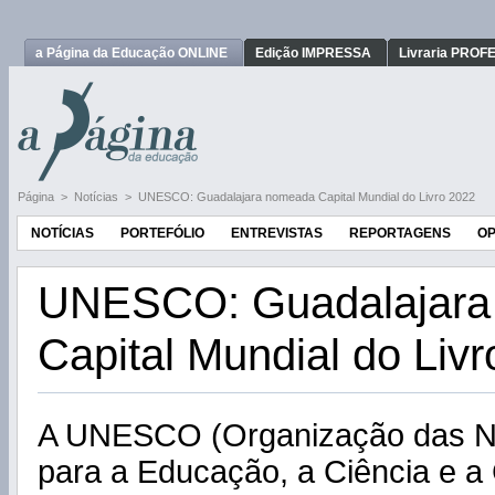
a Página da Educação ONLINE
Edição IMPRESSA
Livraria PRO
Página
>
Notícias
>
UNESCO: Guadalajara nomeada Capital Mundial do Livro 2022
NOTÍCIAS
PORTEFÓLIO
ENTREVISTAS
REPORTAGENS
OP
UNESCO: Guadalajara
Capital Mundial do Liv
A UNESCO (Organização das N
para a Educação, a Ciência e a