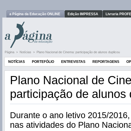
a Página da Educação ONLINE
Edição IMPRESSA
Livraria PRO
Página
>
Notícias
>
Plano Nacional de Cinema: participação de alunos duplicou
NOTÍCIAS
PORTEFÓLIO
ENTREVISTAS
REPORTAGENS
OP
Plano Nacional de Cin
participação de alunos 
Durante o ano letivo 2015/2016,
nas atividades do Plano Nacion