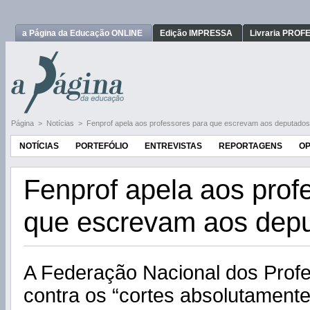
a Página da Educação ONLINE
Edição IMPRESSA
Livraria PRO
Página
>
Notícias
>
Fenprof apela aos professores para que escrevam aos deputados
NOTÍCIAS
PORTEFÓLIO
ENTREVISTAS
REPORTAGENS
OP
Fenprof apela aos prof
que escrevam aos dep
A Federação Nacional dos Prof
contra os “cortes absolutamente