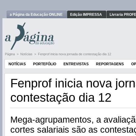
a Página da Educação ONLINE
Edição IMPRESSA
Livraria PRO
Página
>
Notícias
>
Fenprof inicia nova jornada de contestação dia 12
NOTÍCIAS
PORTEFÓLIO
ENTREVISTAS
REPORTAGENS
OP
Fenprof inicia nova jor
contestação dia 12
Mega-agrupamentos, a avaliaçã
cortes salariais são as contestaç