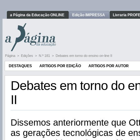
a Página da Educação ONLINE
Edição IMPRESSA
Livraria PRO
Página
>
Edições
>
N.º 181
>
Debates em torno do ensino on-line II
DESTAQUES
ARTIGOS POR EDIÇÃO
ARTIGOS POR AUTOR
Debates em torno do en
II
Dissemos anteriormente que Ott
as gerações tecnológicas de ens