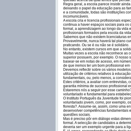
questão acerca da qual temos que pensar
Regra geral, a escola parece insistir aind
deixando o papel da educação para as famí
e a comunidade, todas são instituições c
incomunicáveis.
A escola cria e licencia profissionais espe
continua a haver espaços sociais para os 
formal, a aprendizagem ao longo da vida e 
profissionais formados pela escola da vid
Sabemos que não existem licenciaturas em 
Provavelmente, nunca haverá tal plano cur
praticando. Ou se é ou não se é solidário.
No entanto, existem cursos em que a soli
Muitas vezes a escola não reconhece as 
superior possuem, por exemplo. O nosso s
basear-se em notas de acesso, em número
de que iremos ter um bom profissional em
Devemos reflectir sobre os vários model
utilização de critérios relativos à educaç
fundamentais, ou, pelo menos, a considera
Estes critérios, a avaliar com entrevistas,
garantia mínima de sucesso profissional 
Estaremos nós a seguir por esse caminho?
voluntariado e fundamental para estabele
O Instituto Português da Juventude foi pi
voluntariado jovem, como, por exemplo, o
floresta?. Assume-se, assim, como uma e
desenvolver competências fundamentais en
questões sociais.
Mas é preciso pôr em diálogo estas dime
formal. A selecção de candidatos a determ
deveria ser um exemplo urgente para a liga