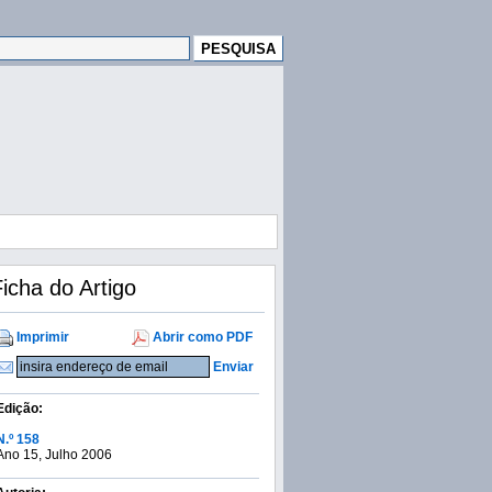
icha do Artigo
Imprimir
Abrir como PDF
Enviar
Edição:
N.º 158
Ano 15, Julho 2006