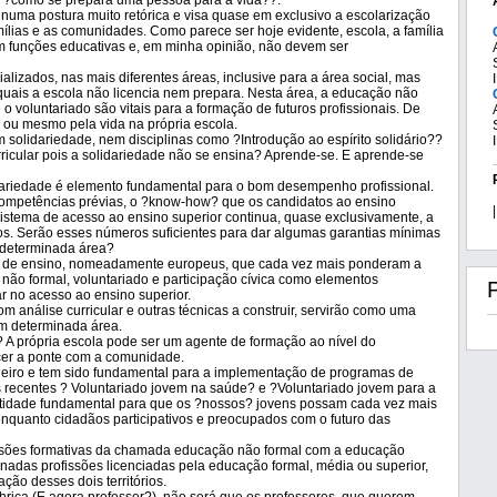
: ?como se prepara uma pessoa para a vida??.
a numa postura muito retórica e visa quase em exclusivo a escolarização
lias e as comunidades. Como parece ser hoje evidente, escola, a família
om funções educativas e, em minha opinião, não devem ser
cializados, nas mais diferentes áreas, inclusive para a área social, mas
quais a escola não licencia nem prepara. Nesta área, a educação não
o voluntariado são vitais para a formação de futuros profissionais. De
a ou mesmo pela vida na própria escola.
solidariedade, nem disciplinas como ?Introdução ao espírito solidário??
ricular pois a solidariedade não se ensina? Aprende-se. E aprende-se
dariedade é elemento fundamental para o bom desempenho profissional.
competências prévias, o ?know-how? que os candidatos ao ensino
|
istema de acesso ao ensino superior continua, quase exclusivamente, a
s. Serão esses números suficientes para dar algumas garantias mínimas
 determinada área?
os de ensino, nomeadamente europeus, que cada vez mais ponderam a
ão não formal, voluntariado e participação cívica como elementos
r no acesso ao ensino superior.
 com análise curricular e outras técnicas a construir, servirão como uma
em determinada área.
 A própria escola pode ser um agente de formação ao nível do
cer a ponte com a comunidade.
oneiro e tem sido fundamental para a implementação de programas de
s recentes ? Voluntariado jovem na saúde? e ?Voluntariado jovem para a
ntidade fundamental para que os ?nossos? jovens possam cada vez mais
quanto cidadãos participativos e preocupados com o futuro das
nsões formativas da chamada educação não formal com a educação
inadas profissões licenciadas pela educação formal, média ou superior,
ção desses dois territórios.