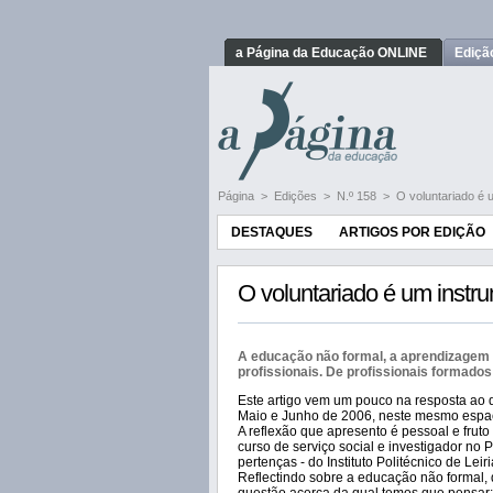
a Página da Educação ONLINE
Ediçã
Página
>
Edições
>
N.º 158
>
O voluntariado é 
DESTAQUES
ARTIGOS POR EDIÇÃO
O voluntariado é um instr
A educação não formal, a aprendizagem a
profissionais. De profissionais formados
Este artigo vem um pouco na resposta ao d
Maio e Junho de 2006, neste mesmo espa
A reflexão que apresento é pessoal e fruto
curso de serviço social e investigador no 
pertenças - do Instituto Politécnico de Leiri
Reflectindo sobre a educação não formal, 