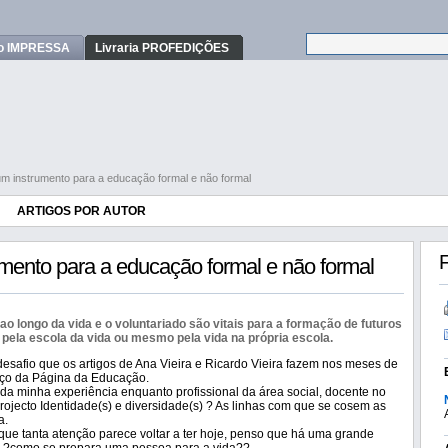
o IMPRESSA
Livraria PROFEDIÇÕES
um instrumento para a educação formal e não formal
ARTIGOS POR AUTOR
F
umento para a educação formal e não formal
o longo da vida e o voluntariado são vitais para a formação de futuros
 pela escola da vida ou mesmo pela vida na própria escola.
esafio que os artigos de Ana Vieira e Ricardo Vieira fazem nos meses de
ço da Página da Educação.
 da minha experiência enquanto profissional da área social, docente no
Projecto Identidade(s) e diversidade(s) ? As linhas com que se cosem as
a.
que tanta atenção parece voltar a ter hoje, penso que há uma grande