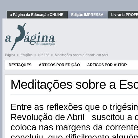
a Página da Educação ONLINE
Edição IMPRESSA
Livraria PRO
Página
>
Edições
>
N.º 135
>
Meditações sobre a Escola em Abril
DESTAQUES
ARTIGOS POR EDIÇÃO
ARTIGOS POR AUTOR
Meditações sobre a Esc
Entre as reflexões que o trigési
Revolução de Abril suscitou a
coloca nas margens da corrente 
concluiu que dificilmente algué