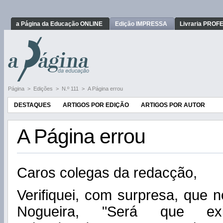
a Página da Educação ONLINE
Edição IMPRESSA
Livraria PRO
Página
>
Edições
>
N.º 111
>
A Página errou
DESTAQUES
ARTIGOS POR EDIÇÃO
ARTIGOS POR AUTOR
A Página errou
Caros colegas da redacção,
Verifiquei, com surpresa, que n
Nogueira, "Será que exi