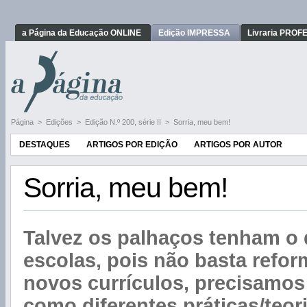
a Página da Educação ONLINE
Edição IMPRESSA
Livraria PRO
Página
>
Edições
>
Edição N.º 200, série II
>
Sorria, meu bem!
DESTAQUES
ARTIGOS POR EDIÇÃO
ARTIGOS POR AUTOR
Sorria, meu bem!
Talvez os palhaços tenham o 
escolas, pois não basta reform
novos currículos, precisamos 
como diferentes práticas/teori