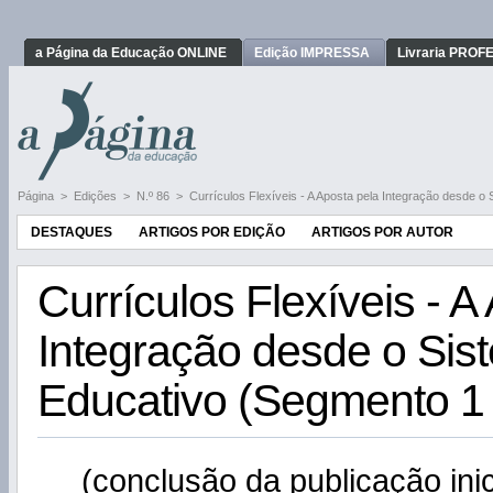
a Página da Educação ONLINE
Edição IMPRESSA
Livraria PRO
Página
>
Edições
>
N.º 86
>
Currículos Flexíveis - A Aposta pela Integração desde o
DESTAQUES
ARTIGOS POR EDIÇÃO
ARTIGOS POR AUTOR
Currículos Flexíveis - A
Integração desde o Sis
Educativo (Segmento 1 
(conclusão da publicação ini