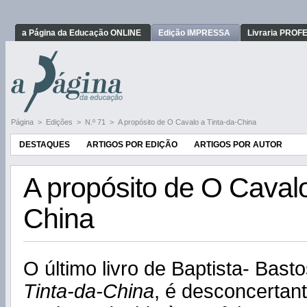
a Página da Educação ONLINE
Edição IMPRESSA
Livraria PRO
Página
>
Edições
>
N.º 71
>
A propósito de O Cavalo a Tinta-da-China
DESTAQUES
ARTIGOS POR EDIÇÃO
ARTIGOS POR AUTOR
A propósito de O Cavalo
China
O último livro de Baptista- Basto
Tinta-da-China
, é desconcertant