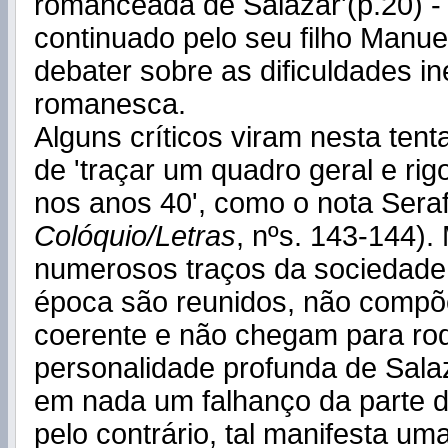
romanceada de Salazar'(p.20) - 
continuado pelo seu filho Manue
debater sobre as dificuldades in
romanesca.
Alguns críticos viram nesta tent
de 'traçar um quadro geral e rig
nos anos 40', como o nota Seraf
Colóquio/Letras
, nºs. 143-144).
numerosos traços da sociedade
época são reunidos, não comp
coerente e não chegam para ro
personalidade profunda de Sala
em nada um falhanço da parte d
pelo contrário, tal manifesta um