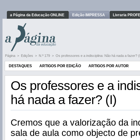
a Página da Educação ONLINE
Edição IMPRESSA
Livraria PRO
Página
>
Edições
>
N.º 179
>
Os professores e a indisciplina: Não há nada a fazer? (
DESTAQUES
ARTIGOS POR EDIÇÃO
ARTIGOS POR AUTOR
Os professores e a indi
há nada a fazer? (I)
Cremos que a valorização da in
sala de aula como objecto de p