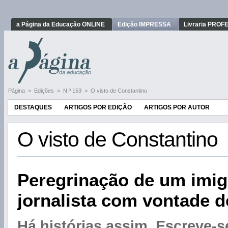
a Página da Educação ONLINE
Edição IMPRESSA
Livraria PRO
Página
>
Edições
>
N.º 153
>
O visto de Constantino
DESTAQUES
ARTIGOS POR EDIÇÃO
ARTIGOS POR AUTOR
O visto de Constantino
Peregrinação de um imig
jornalista com vontade d
Há histórias assim. Escreve-s