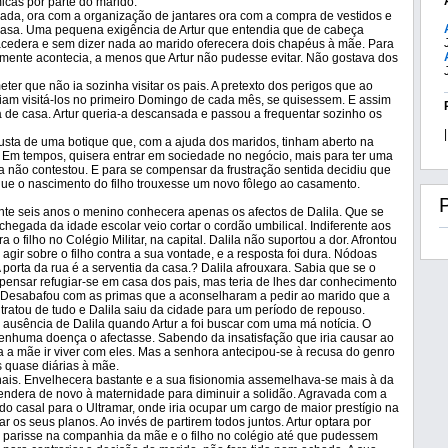
cas por parte do marido.
upada, ora com a organização de jantares ora com a compra de vestidos e
casa. Uma pequena exigência de Artur que entendia que de cabeça
acedera e sem dizer nada ao marido oferecera dois chapéus à mãe. Para
mente acontecia, a menos que Artur não pudesse evitar. Não gostava dos
eter que não ia sozinha visitar os pais. A pretexto dos perigos que ao
riam visitá-los no primeiro Domingo de cada mês, se quisessem. E assim
a de casa. Artur queria-a descansada e passou a frequentar sozinho os
|
custa de uma botique que, com a ajuda dos maridos, tinham aberto na
til. Em tempos, quisera entrar em sociedade no negócio, mais para ter uma
a não contestou. E para se compensar da frustração sentida decidiu que
ue o nascimento do filho trouxesse um novo fôlego ao casamento.
ante seis anos o menino conhecera apenas os afectos de Dalila. Que se
chegada da idade escolar veio cortar o cordão umbilical. Indiferente aos
 o filho no Colégio Militar, na capital. Dalila não suportou a dor. Afrontou
agir sobre o filho contra a sua vontade, e a resposta foi dura. Nódoas
porta da rua é a serventia da casa.? Dalila afrouxara. Sabia que se o
 pensar refugiar-se em casa dos pais, mas teria de lhes dar conhecimento
. Desabafou com as primas que a aconselharam a pedir ao marido que a
 tratou de tudo e Dalila saiu da cidade para um período de repouso.
a ausência de Dalila quando Artur a foi buscar com uma má notícia. O
nenhuma doença o afectasse. Sabendo da insatisfação que iria causar ao
a a mãe ir viver com eles. Mas a senhora antecipou-se à recusa do genro
as quase diárias à mãe.
onais. Envelhecera bastante e a sua fisionomia assemelhava-se mais à da
endera de novo à maternidade para diminuir a solidão. Agravada com a
do casal para o Ultramar, onde iria ocupar um cargo de maior prestígio na
har os seus planos. Ao invés de partirem todos juntos. Artur optara por
e parisse na companhia da mãe e o filho no colégio até que pudessem