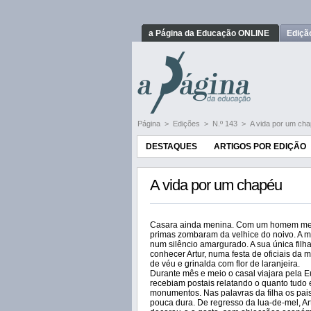
a Página da Educação ONLINE
Ediçã
Página
>
Edições
>
N.º 143
>
A vida por um ch
DESTAQUES
ARTIGOS POR EDIÇÃO
A vida por um chapéu
Casara ainda menina. Com um homem meia 
primas zombaram da velhice do noivo. A m
num silêncio amargurado. A sua única filha
conhecer Artur, numa festa de oficiais da 
de véu e grinalda com flor de laranjeira.
Durante mês e meio o casal viajara pela Eu
recebiam postais relatando o quanto tudo e
monumentos. Nas palavras da filha os pais
pouca dura. De regresso da lua-de-mel, A