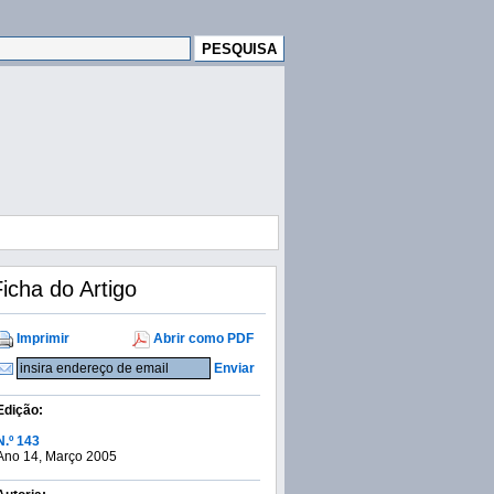
icha do Artigo
Imprimir
Abrir como PDF
Enviar
Edição:
N.º 143
Ano 14, Março 2005