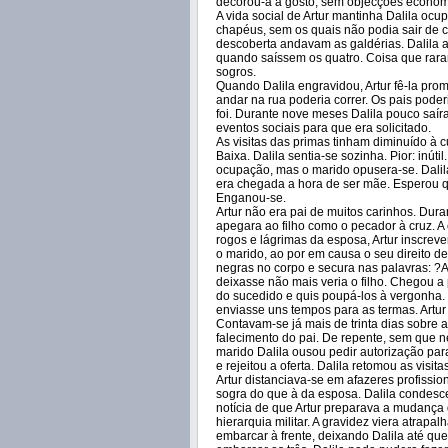
decorou-a a gosto, sem objecções económi
A vida social de Artur mantinha Dalila oc
chapéus, sem os quais não podia sair de 
descoberta andavam as galdérias. Dalila 
quando saíssem os quatro. Coisa que rara
sogros.
Quando Dalila engravidou, Artur fê-la prom
andar na rua poderia correr. Os pais pode
foi. Durante nove meses Dalila pouco saír
eventos sociais para que era solicitado.
As visitas das primas tinham diminuído à 
Baixa. Dalila sentia-se sozinha. Pior: inú
ocupação, mas o marido opusera-se. Dalil
era chegada a hora de ser mãe. Esperou q
Enganou-se.
Artur não era pai de muitos carinhos. Dur
apegara ao filho como o pecador à cruz. A 
rogos e lágrimas da esposa, Artur inscrevera
o marido, ao por em causa o seu direito de 
negras no corpo e secura nas palavras: ?A 
deixasse não mais veria o filho. Chegou a
do sucedido e quis poupá-los à vergonha
enviasse uns tempos para as termas. Artur
Contavam-se já mais de trinta dias sobre 
falecimento do pai. De repente, sem que 
marido Dalila ousou pedir autorização par
e rejeitou a oferta. Dalila retomou as visit
Artur distanciava-se em afazeres profissi
sogra do que à da esposa. Dalila condesc
notícia de que Artur preparava a mudança 
hierarquia militar. A gravidez viera atrapal
embarcar à frente, deixando Dalila até qu