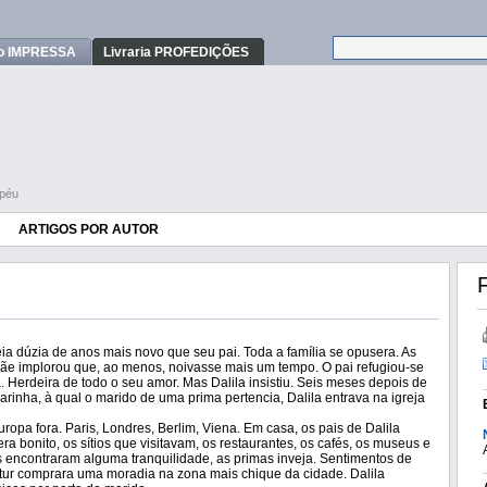
o IMPRESSA
Livraria PROFEDIÇÕES
apéu
ARTIGOS POR AUTOR
F
dúzia de anos mais novo que seu pai. Toda a família se opusera. As
ãe implorou que, ao menos, noivasse mais um tempo. O pai refugiou-se
. Herdeira de todo o seu amor. Mas Dalila insistiu. Seis meses depois de
marinha, à qual o marido de uma prima pertencia, Dalila entrava na igreja
ropa fora. Paris, Londres, Berlim, Viena. Em casa, os pais de Dalila
ra bonito, os sítios que visitavam, os restaurantes, os cafés, os museus e
 encontraram alguma tranquilidade, as primas inveja. Sentimentos de
rtur comprara uma moradia na zona mais chique da cidade. Dalila