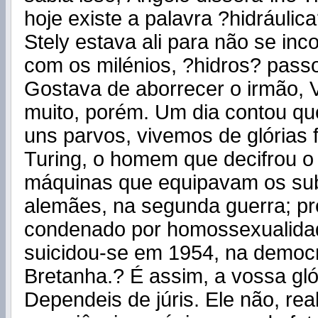
hoje existe a palavra ?hidráuli
Stely estava ali para não se inc
com os milénios, ?hidros? pass
Gostava de aborrecer o irmão, V
muito, porém. Um dia contou q
uns parvos, vivemos de glórias
Turing, o homem que decifrou o
máquinas que equipavam os su
alemães, na segunda guerra; pre
condenado por homossexualida
suicidou-se em 1954, na democr
Bretanha.? É assim, a vossa gló
Dependeis de júris. Ele não, re