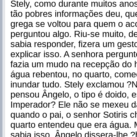
Stely, como durante muitos ano
tão pobres informações deu, qu
grega se voltou para quem o a
perguntou algo. Riu-se muito, d
sabia responder, fizera um gest
explicar isso. A senhora pergunt
fazia um mudo na recepção do h
água rebentou, no quarto, com
inundar tudo. Stely exclamou ?
pensou Ângelo, o tipo é doido, e
Imperador? Ele não se mexeu da
quando o pai, o senhor Sotiris c
quarto entendeu que era água. 
sabia isso, Ângelo dissera-lhe ?