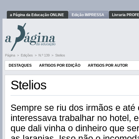
a Página da Educação ONLINE
Edição IMPRESSA
Livraria PRO
Página
>
Edições
>
N.º 139
>
Stelios
DESTAQUES
ARTIGOS POR EDIÇÃO
ARTIGOS POR AUTOR
Stelios
Sempre se riu dos irmãos e até 
interessava trabalhar no hotel
que dali vinha o dinheiro que s
as laranjas. Isso não o incomod