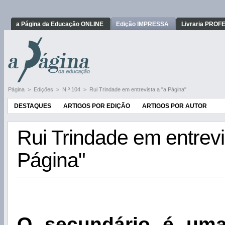
a Página da Educação ONLINE
Edição IMPRESSA
Livraria PRO
Página
>
Edições
>
N.º 104
>
Rui Trindade em entrevista a "a Página"
DESTAQUES
ARTIGOS POR EDIÇÃO
ARTIGOS POR AUTOR
Rui Trindade em entrevi
Página"
O secundário é um