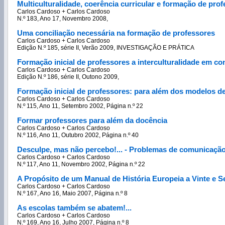
Multiculturalidade, coerência curricular e formação de pro
Carlos Cardoso + Carlos Cardoso
N.º 183, Ano 17, Novembro 2008,
Uma conciliação necessária na formação de professores
Carlos Cardoso + Carlos Cardoso
Edição N.º 185, série II, Verão 2009, INVESTIGAÇÃO E PRÁTICA
Formação inicial de professores a interculturalidade em co
Carlos Cardoso + Carlos Cardoso
Edição N.º 186, série II, Outono 2009,
Formação inicial de professores: para além dos modelos 
Carlos Cardoso + Carlos Cardoso
N.º 115, Ano 11, Setembro 2002, Página n.º 22
Formar professores para além da docência
Carlos Cardoso + Carlos Cardoso
N.º 116, Ano 11, Outubro 2002, Página n.º 40
Desculpe, mas não percebo!... - Problemas de comunicação 
Carlos Cardoso + Carlos Cardoso
N.º 117, Ano 11, Novembro 2002, Página n.º 22
A Propósito de um Manual de História Europeia a Vinte e S
Carlos Cardoso + Carlos Cardoso
N.º 167, Ano 16, Maio 2007, Página n.º 8
As escolas também se abatem!...
Carlos Cardoso + Carlos Cardoso
N.º 169, Ano 16, Julho 2007, Página n.º 8