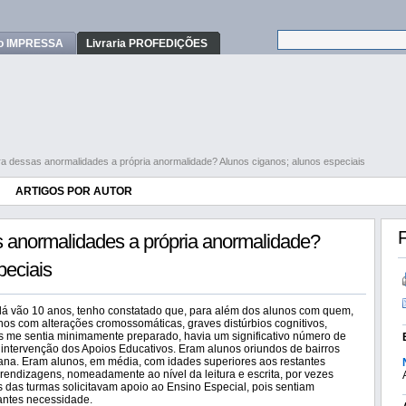
o IMPRESSA
Livraria PROFEDIÇÕES
a dessas anormalidades a própria anormalidade? Alunos ciganos; alunos especiais
ARTIGOS POR AUTOR
F
s anormalidades a própria anormalidade?
peciais
lá vão 10 anos, tenho constatado que, para além dos alunos com quem,
unos com alterações cromossomáticas, graves distúrbios cognitivos,
uais me sentia minimamente preparado, havia um significativo número de
a intervenção dos Apoios Educativos. Eram alunos oriundos de bairros
gana. Eram alunos, em média, com idades superiores aos restantes
endizagens, nomeadamente ao nível da leitura e escrita, por vezes
s das turmas solicitavam apoio ao Ensino Especial, pois sentiam
tantes necessidade.