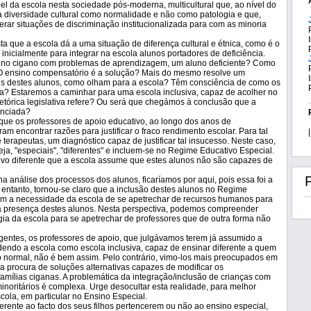
pel da escola nesta sociedade pós-moderna, multicultural que, ao nível do
er a diversidade cultural como normalidade e não como patologia e que,
erar situações de discriminação institucionalizada para com as minoria
a que a escola dá a uma situação de diferença cultural e étnica, como é o
 inicialmente para integrar na escola alunos portadores de deficiência.
luno cigano com problemas de aprendizagem, um aluno deficiente? Como
 O ensino compensatório é a solução? Mais do mesmo resolve um
ais destes alunos, como olham para a escola? Têm consciência de como os
cola? Estaremos a caminhar para uma escola inclusiva, capaz de acolher no
retórica legislativa refere? Ou será que chegámos à conclusão que a
enciada?
que os professores de apoio educativo, ao longo dos anos de
am encontrar razões para justificar o fraco rendimento escolar. Para tal
|
terapeutas, um diagnóstico capaz de justificar tal insucesso. Neste caso,
a, "especiais", "diferentes" e incluem-se no Regime Educativo Especial.
vo diferente que a escola assume que estes alunos não são capazes de
análise dos processos dos alunos, ficaríamos por aqui, pois essa foi a
 entanto, tornou-se claro que a inclusão destes alunos no Regime
om a necessidade da escola de se apetrechar de recursos humanos para
m a presença destes alunos. Nesta perspectiva, podemos compreender
ia da escola para se apetrechar de professores que de outra forma não
entes, os professores de apoio, que julgávamos terem já assumido a
ndo a escola como escola inclusiva, capaz de ensinar diferente a quem
o normal, não é bem assim. Pelo contrário, vimo-los mais preocupados em
na procura de soluções alternativas capazes de modificar os
mílias ciganas. A problemática da integração/inclusão de crianças com
noritários é complexa. Urge desocultar esta realidade, para melhor
ola, em particular no Ensino Especial.
rente ao facto dos seus filhos pertencerem ou não ao ensino especial,