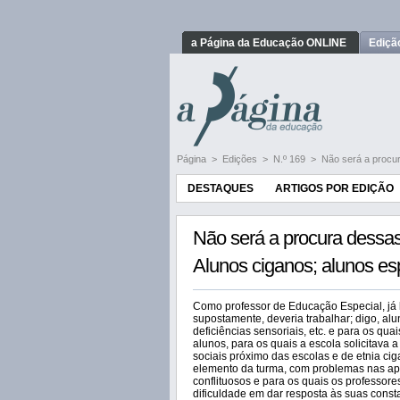
a Página da Educação ONLINE
Ediçã
Página
>
Edições
>
N.º 169
>
Não será a procur
DESTAQUES
ARTIGOS POR EDIÇÃO
Não será a procura dessa
Alunos ciganos; alunos es
Como professor de Educação Especial, já 
supostamente, deveria trabalhar; digo, al
deficiências sensoriais, etc. e para os q
alunos, para os quais a escola solicitava 
sociais próximo das escolas e de etnia ci
elemento da turma, com problemas nas apr
conflituosos e para os quais os professore
dificuldade em dar resposta às suas cons