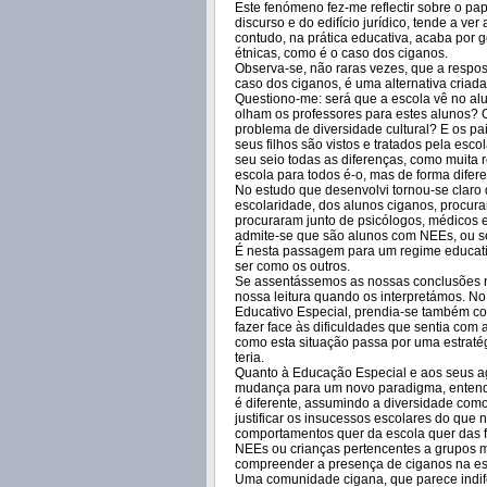
Este fenómeno fez-me reflectir sobre o pa
discurso e do edifício jurídico, tende a v
contudo, na prática educativa, acaba por g
étnicas, como é o caso dos ciganos.
Observa-se, não raras vezes, que a respost
caso dos ciganos, é uma alternativa criada
Questiono-me: será que a escola vê no a
olham os professores para estes alunos?
problema de diversidade cultural? E os p
seus filhos são vistos e tratados pela es
seu seio todas as diferenças, como muita 
escola para todos é-o, mas de forma difer
No estudo que desenvolvi tornou-se claro 
escolaridade, dos alunos ciganos, procurar
procuraram junto de psicólogos, médicos e 
admite-se que são alunos com NEEs, ou sej
É nesta passagem para um regime educati
ser como os outros.
Se assentássemos as nossas conclusões na 
nossa leitura quando os interpretámos. No
Educativo Especial, prendia-se também c
fazer face às dificuldades que sentia co
como esta situação passa por uma estratég
teria.
Quanto à Educação Especial e aos seus ag
mudança para um novo paradigma, entende
é diferente, assumindo a diversidade com
justificar os insucessos escolares do que 
comportamentos quer da escola quer das fa
NEEs ou crianças pertencentes a grupos mi
compreender a presença de ciganos na esc
Uma comunidade cigana, que parece indife