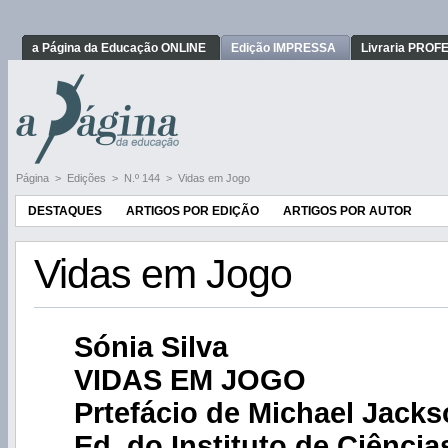
a Página da Educação ONLINE
Edição IMPRESSA
Livraria PRO
Página
>
Edições
>
N.º 144
>
Vidas em Jogo
DESTAQUES
ARTIGOS POR EDIÇÃO
ARTIGOS POR AUTOR
Vidas em Jogo
Sónia Silva
VIDAS EM JOGO
Prtefácio de Michael Jack
Ed. do Instituto de Ciência