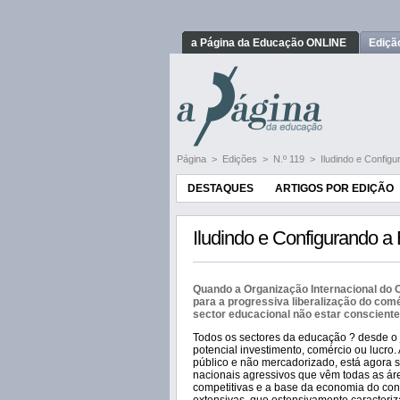
a Página da Educação ONLINE
Ediçã
Página
>
Edições
>
N.º 119
>
Iludindo e Confi
DESTAQUES
ARTIGOS POR EDIÇÃO
Iludindo e Configurando 
Quando a Organização Internacional do 
para a progressiva liberalização do comé
sector educacional não estar conscient
Todos os sectores da educação ? desde o j
potencial investimento, comércio ou lucr
público e não mercadorizado, está agora 
nacionais agressivos que vêm todas as ár
competitivas e a base da economia do con