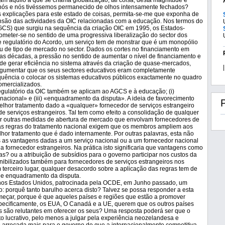
am aquilo a que se chama globalização, tal coisa, desta magnitude e
e nós e nós tivéssemos permanecido de olhos intensamente fechados?
s explicações para este estado de coisas, permita-se-me que exponha de
nsão das actividades da OIC relacionadas com a educação. Nos termos do
GCS) que surgiu na sequência da criação OIC em 1995, os Estados-
eter-se no sentido de uma progressiva liberalização do sector dos
ite regulatório do Acordo, um serviço tem de monstrar que é um monopólio
u de tipo de mercado no sector. Dados os cortes no financiamento em
as décadas, a pressão no sentido de aumentar o nível de financiamento e
de gerar eficiência no sistema através da criação de quase-mercados,
|
 argumentar que os seus sectores educativos eram completamente
uência o colocar os sistemas educativos públicos exactamente no quadro
omercializados.
gulatório da OIC também se aplicam ao AGCS e à educação; (i)
 nacional» e (iii) «enquadramento da disputa». A ideia de favorecimento
elhor tratamento dado a «qualquer» fornecedor de serviços estrangeiro
e serviços estrangeiros. Tal tem como efeito a consolidação de qualquer
er outras medidas de abertura de mercado que envolvam fornecedores de
 as regras do tratamento nacional exigem que os membros ampliem aos
lhor tratamento que é dado internamente. Por outras palavras, esta não
s as vantagens dadas a um serviço nacional ou a um fornecedor nacional
fornecedor estrangeiros. Na prática isto significaria que vantagens como
as? ou a atribuição de subsídios para o governo participar nos custos da
onibilizados também para fornecedores de serviços estrangeiros nos
terceiro lugar, qualquer desacordo sobre a aplicação das regras tem de
de enquadramento da disputa.
nos Estados Unidos, patrocinada pela OCDE, em Junho passado, um
o: porquê tanto barulho acerca disto? Talvez se possa responder a esta
meçar, porque é que aqueles países e regiões que estão a promover
ecificamente, os EUA, O Canadá e a UE, querem que os outros países
s são relutantes em oferecer os seus? Uma resposta poderá ser que o
o lucrativo, pelo menos a julgar pela experiência neozelandesa e