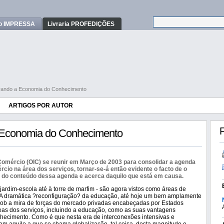
o IMPRESSA
Livraria PROFEDIÇÕES
gurando a Economia do Conhecimento
ARTIGOS POR AUTOR
F
a Economia do Conhecimento
Comércio (OIC) se reunir em Março de 2003 para consolidar a agenda
rcio na área dos serviços, tornar-se-á então evidente o facto de o
e do conteúdo dessa agenda e acerca daquilo que está em causa.
ardim-escola até à torre de marfim - são agora vistos como áreas de
o. A dramática ?reconfiguração? da educação, até hoje um bem amplamente
sob a mira de forças do mercado privadas encabeçadas por Estados
eas dos serviços, incluindo a educação, como as suas vantagens
hecimento. Como é que nesta era de interconexões intensivas e