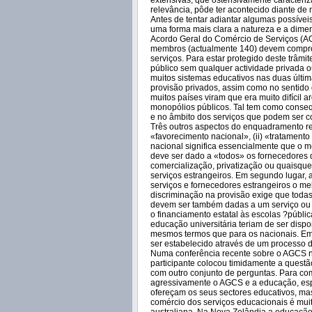
extensivas, que ostensivamente caracteriz
relevância, pôde ter acontecido diante d
Antes de tentar adiantar algumas possívei
uma forma mais clara a natureza e a dime
Acordo Geral do Comércio de Serviços (A
membros (actualmente 140) devem comprom
serviços. Para estar protegido deste trâm
público sem qualquer actividade privada o
muitos sistemas educativos nas duas últim
provisão privados, assim como no sentido 
muitos países viram que era muito difícil
monopólios públicos. Tal tem como conseq
e no âmbito dos serviços que podem ser c
Três outros aspectos do enquadramento re
«favorecimento nacional», (ii) «tratamento
nacional significa essencialmente que o m
deve ser dado a «todos» os fornecedores d
comercialização, privatização ou quaisqu
serviços estrangeiros. Em segundo lugar,
serviços e fornecedores estrangeiros o me
discriminação na provisão exige que toda
devem ser também dadas a um serviço ou a 
o financiamento estatal às escolas ?públic
educação universitária teriam de ser disp
mesmos termos que para os nacionais. Em 
ser estabelecido através de um processo 
Numa conferência recente sobre o AGCS 
participante colocou timidamente a questã
com outro conjunto de perguntas. Para co
agressivamente o AGCS e a educação, esp
ofereçam os seus sectores educativos, ma
comércio dos serviços educacionais é muit