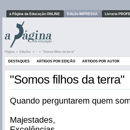
a Página da Educação ONLINE
Edição IMPRESSA
Livraria PRO
Página
>
Edições
>
-
>
"Somos filhos da terra"
DESTAQUES
ARTIGOS POR EDIÇÃO
ARTIGOS POR AUTOR
"Somos filhos da terra"
Quando perguntarem quem somo
Majestades,
Excelências,