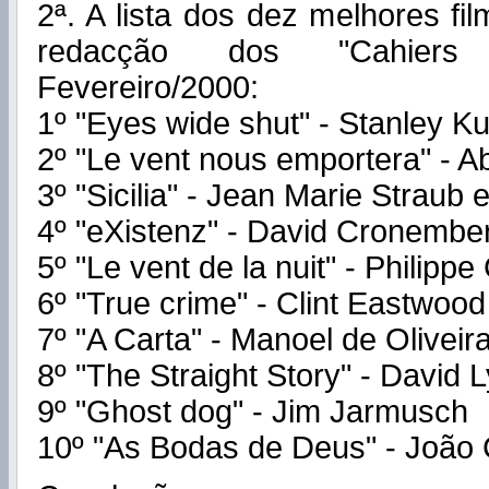
2ª. A lista dos dez melhores fi
redacção dos "Cahier
Fevereiro/2000:
1º "Eyes wide shut" - Stanley Ku
2º "Le vent nous emportera" - A
3º "Sicilia" - Jean Marie Straub e
4º "eXistenz" - David Cronembe
5º "Le vent de la nuit" - Philippe
6º "True crime" - Clint Eastwood
7º "A Carta" - Manoel de Oliveir
8º "The Straight Story" - David 
9º "Ghost dog" - Jim Jarmusch
10º "As Bodas de Deus" - João 