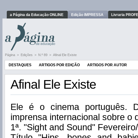
a Página da Educação ONLINE
Edição IMPRESSA
Livraria PRO
Página
>
Edições
>
N.º 89
>
Afinal Ele Existe
DESTAQUES
ARTIGOS POR EDIÇÃO
ARTIGOS POR AUTOR
Afinal Ele Existe
Ele é o cinema português. D
imprensa internacional sobre o d
1ª. "Sight and Sound" Fevereiro
Título "Hips, bones and babi