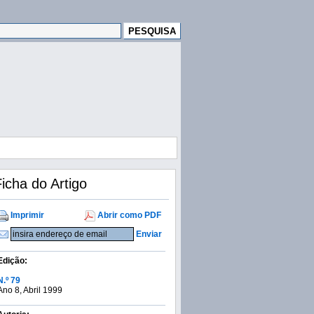
icha do Artigo
Imprimir
Abrir como PDF
Enviar
Edição:
N.º 79
Ano 8, Abril 1999