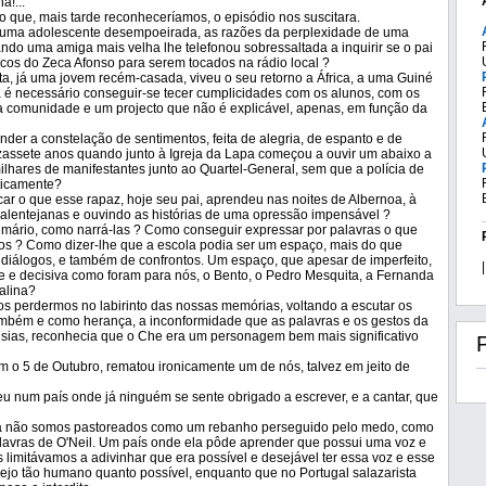
a!...
ção que, mais tarde reconheceríamos, o episódio nos suscitara.
a uma adolescente desempoeirada, as razões da perplexidade de uma
ndo uma amiga mais velha lhe telefonou sobressaltada a inquirir se o pai
scos do Zeca Afonso para serem tocados na rádio local ?
ta, já uma jovem recém-casada, viveu o seu retorno a África, a uma Guiné
 é necessário conseguir-se tecer cumplicidades com os alunos, com os
a comunidade e um projecto que não é explicável, apenas, em função da
er a constelação de sentimentos, feita de alegria, de espanto e de
zassete anos quando junto à Igreja da Lapa começou a ouvir um abaixo a
ilhares de manifestantes junto ao Quartel-General, sem que a polícia de
ticamente?
car o que esse rapaz, hoje seu pai, aprendeu nas noites de Albernoa, à
 alentejanas e ouvindo as histórias de uma opressão impensável ?
imário, como narrá-las ? Como conseguir expressar por palavras o que
s ? Como dizer-lhe que a escola podia ser um espaço, mais do que
diálogos, e também de confrontos. Um espaço, que apesar de imperfeito,
|
te e decisiva como foram para nós, o Bento, o Pedro Mesquita, a Fernanda
salina?
os perdermos no labirinto das nossas memórias, voltando a escutar os
mbém e como herança, a inconformidade que as palavras e os gestos da
isias, reconhecia que o Che era um personagem bem mais significativo
 o 5 de Outubro, rematou ironicamente um de nós, talvez em jeito de
ceu num país onde já ninguém se sente obrigado a escrever, e a cantar, que
 já não somos pastoreados como um rebanho perseguido pelo medo, como
lavras de O'Neil. Um país onde ela pôde aprender que possui uma voz e
 limitávamos a adivinhar que era possível e desejável ter essa voz e esse
ejo tão humano quanto possível, enquanto que no Portugal salazarista