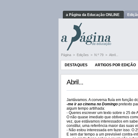
a Página da Educação ONLINE
Ediçã
Página
>
Edições
>
N.º 79
>
Abril...
DESTAQUES
ARTIGOS POR EDIÇÃO
Abril...
Jantávamos. A conversa fluía em função d
-me ir ao cinema no Domingo
pretexto pa
algum tempo artilhada:
- Queres escrever um texto sobre o 25 de A
O não quase imediato que obtivemos como 
vez, que estávamos interessados em saber 
constitui, uma referência maior das suas 
- Não estou interessada em fazer isso. O 2
E sem dar tempo a um previsível contra-int