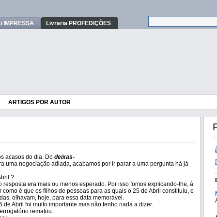
o IMPRESSA
Livraria PROFEDIÇÕES
ARTIGOS POR AUTOR
F
os acasos do dia. Do
deixas-
ra uma negociação adiada, acabamos por ir parar a uma pergunta há já
bril ?
resposta era mais ou menos esperado. Por isso fomos explicando-lhe, à
como é que os filhos de pessoas para as quais o 25 de Abril constituiu, e
vidas, olhavam, hoje, para essa data memorável.
5 de Abril foi muito importante mas não tenho nada a dizer.
errogatório rematou: