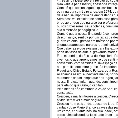
- ... se ainda fosse sobre a revolução cuban
Não valia a pena insistir, apesar da irrita
Como é que se consegue explicar, hoje, 
outra garota com treze anos, em 1974, qua
dela não se importaria de emprestar os di
Será possível explicar-lhe como essa garo
onde aprendeu que para se ser professora
outros professores, seus colegas, com um
sua dimensão pedagógica ?
Como é que a nossa filha poderá compreend
desconfiança, sentida por um rapaz de de
guerra colonial, gritado em uníssono por m
choque aparecesse para os reprimir selva
Que palavras é que existem para lhe expli
porta da tasca da aldeia, gravando modas
E as memórias da Escola do Magistério Pr
vivemos, o que aprendemos, o que sentimo
consentido, com sentidos ? Um espaço de 
nos permitiu encontrar gente tão importan
Figueira, o Chico Beja, o Felizes, ou a Ro
Acabamos assim, e inevitavelmente, por n
murmúrios de um tempo que nos legou, ta
nossa filha exprimiam quando, sem hipocr
para ela do que Otelo, o capitão.
Pelo menos não confunde o 25 de Abril com
consolação.
Cresceu, afinal limitou-se a crescer. Cres
a vida sem viver é mais segura.
Cresceu num país onde, apesar de tudo,
cantava José Mário Branco através das pa
um corpo, enquanto nós, na sua idade, nos
corpo. Um país onde a felicidade é um des