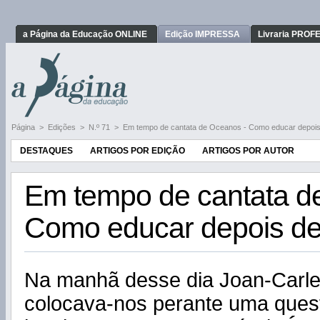
a Página da Educação ONLINE
Edição IMPRESSA
Livraria PRO
Página
>
Edições
>
N.º 71
>
Em tempo de cantata de Oceanos - Como educar depois
DESTAQUES
ARTIGOS POR EDIÇÃO
ARTIGOS POR AUTOR
Em tempo de cantata d
Como educar depois de
Na manhã desse dia Joan-Carle
colocava-nos perante uma ques