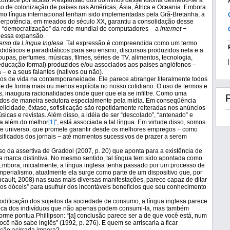
acontece por acaso. A expansão dos domínios desse idioma delineou-se a
sso de colonização de países nas Américas, Ásia, África e Oceania. Embora
omo língua internacional tenham sido implementadas pela Grã-Bretanha, a
rpotência, em meados do século XX, garantiu a consolidação desse
e “democratização” da rede mundial de computadores – a
internet −
a essa expansão.
erso da Língua Inglesa
. Tal expressão é compreendida como um termo
didáticos e paradidáticos para seu ensino, discursos produzidos nela e a
(roupas, perfumes, músicas, filmes, séries de TV, alimentos, tecnologia,
|
ducação formal) produzidos e/ou associados aos países anglófonos –
– e a seus falantes (nativos ou não).
odos de vida na contemporaneidade.
Ele parece abranger literalmente todos
te de forma mais ou menos explícita no nosso cotidiano. O uso de termos e
, inaugura racionalidades onde quer que ela se infiltre. Como uma
idos de maneira sedutora especialmente pela mídia. Em conseqüência
 felicidade, êxtase, sofisticação são repetidamente reiteradas nos anúncios
sicas e revistas. Além disso, a idéia de ser “descolado”, “antenado” e
da além do melhor
[1]
”, está associada a tal língua. Em virtude disso, somos
esse universo, que promete garantir desde os melhores empregos − como
ificados dos jornais − até momentos sucessivos de prazer a serem
so da assertiva de Graddol (2007, p. 20) que aponta para a existência de
 marca distintiva. No mesmo sentido, tal língua tem sido apontada como
 Embora, inicialmente, a língua inglesa tenha passado por um processo de
mperialismo, atualmente ela surge como parte de um dispositivo que, por
cault, 2008) nas suas mais diversas manifestações, parece capaz de ditar
os dóceis” para usufruir dos incontáveis benefícios que seu conhecimento
ificação dos sujeitos da sociedade de consumo, a língua inglesa parece
roca dos indivíduos que não apenas podem consumi-la, mas também
me pontua Phillipson: “[a] conclusão parece ser a de que você está, num
ocê não sabe inglês” (1992, p. 276). E quem se arriscaria a ficar