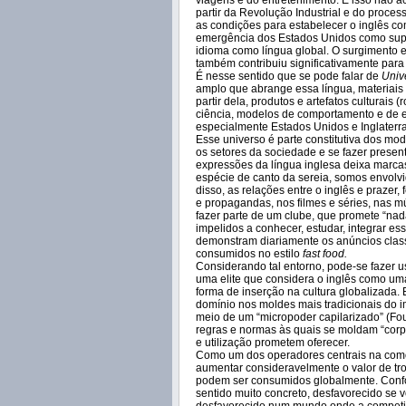
viagens e do entretenimento. E isso não 
partir da Revolução Industrial e do proce
as condições para estabelecer o inglês c
emergência dos Estados Unidos como supe
idioma como língua global. O surgimento 
também contribuiu significativamente par
É nesse sentido que se pode falar de
Univ
amplo que abrange essa língua, materiais 
partir dela, produtos e artefatos culturais 
ciência, modelos de comportamento e de e
especialmente Estados Unidos e Inglaterra 
Esse universo é parte constitutiva dos m
os setores da sociedade e se fazer presen
expressões da língua inglesa deixa marcas
espécie de canto da sereia, somos envolv
disso, as relações entre o inglês e prazer,
e propagandas, nos filmes e séries, nas mú
fazer parte de um clube, que promete “na
impelidos a conhecer, estudar, integrar 
demonstram diariamente os anúncios class
consumidos no estilo
fast food.
Considerando tal entorno, pode-se fazer u
uma elite que considera o inglês como uma
forma de inserção na cultura globalizada.
domínio nos moldes mais tradicionais do i
meio de um “micropoder capilarizado” (Fou
regras e normas às quais se moldam “corp
e utilização prometem oferecer.
Como um dos operadores centrais na comod
aumentar consideravelmente o valor de t
podem ser consumidos globalmente. Confor
sentido muito concreto, desfavorecido se v