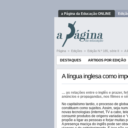
a Página da Educação ONLINE
Ediçã
Página
>
Edições
>
Edição N.º 185, série II
>
A 
DESTAQUES
ARTIGOS POR EDIÇÃO
A língua inglesa como impe
…
as relações entre o inglês e prazer, f
anúncios e propagandas, nos filmes e sé
No capitalismo tardio, o processo de glo
constituem como sujeitos. Assim, seja num
novas tecnologias (internet, TV a cabo, tel
consumir produtos de origens variadas e “
propõe a ligar as pessoas e forjar muitas p
A presença maciça do inglês pode ser obs