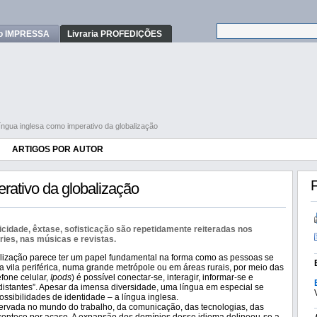
o IMPRESSA
Livraria PROFEDIÇÕES
língua inglesa como imperativo da globalização
ARTIGOS POR AUTOR
F
rativo da globalização
elicidade, êxtase, sofisticação são repetidamente reiteradas nos
ries, nas músicas e revistas.
balização parece ter um papel fundamental na forma como as pessoas se
a vila periférica, numa grande metrópole ou em áreas rurais, por meio das
efone celular,
Ipods
) é possível conectar-se, interagir, informar-se e
distantes”. Apesar da imensa diversidade, uma língua em especial se
ossibilidades de identidade – a língua inglesa.
ervada no mundo do trabalho, da comunicação, das tecnologias, das