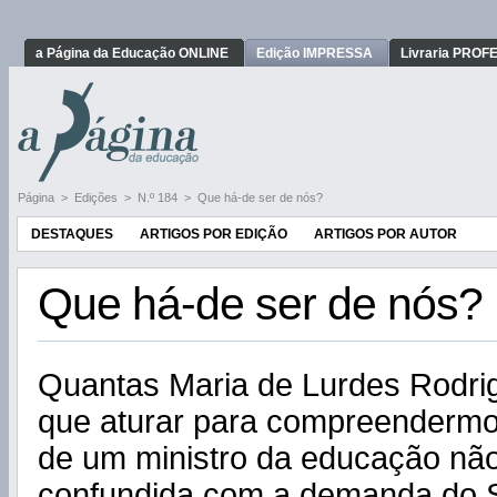
a Página da Educação ONLINE
Edição IMPRESSA
Livraria PRO
Página
>
Edições
>
N.º 184
>
Que há-de ser de nós?
DESTAQUES
ARTIGOS POR EDIÇÃO
ARTIGOS POR AUTOR
Que há-de ser de nós?
Quantas Maria de Lurdes Rodri
que aturar para compreendermo
de um ministro da educação nã
confundida com a demanda do 